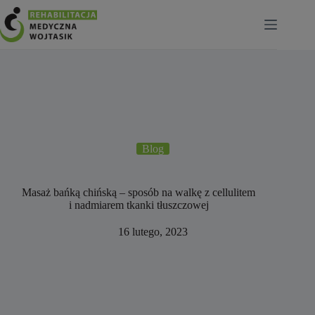
Przejdź
do
treści
Blog
Masaż bańką chińską – sposób na walkę z cellulitem
i nadmiarem tkanki tłuszczowej
16 lutego, 2023