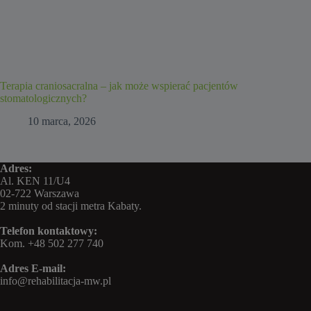
Terapia craniosacralna – jak może wspierać pacjentów
stomatologicznych?
10 marca, 2026
Adres:
Al. KEN 11/U4
02-722 Warszawa
2 minuty od stacji metra Kabaty.
Telefon kontaktowy:
Kom.
+48 502 277 740
Adres E-mail:
info@rehabilitacja-mw.pl