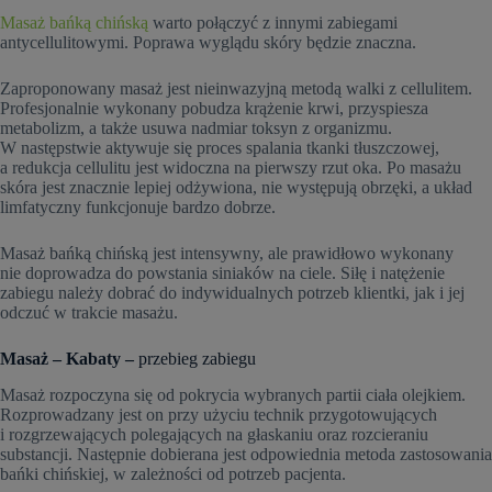
Masaż bańką chińską
warto połączyć z innymi zabiegami
antycellulitowymi. Poprawa wyglądu skóry będzie znaczna.
Zaproponowany masaż jest nieinwazyjną metodą walki z cellulitem.
Profesjonalnie wykonany pobudza krążenie krwi, przyspiesza
metabolizm, a także usuwa nadmiar toksyn z organizmu.
W następstwie aktywuje się proces spalania tkanki tłuszczowej,
a redukcja cellulitu jest widoczna na pierwszy rzut oka. Po masażu
skóra jest znacznie lepiej odżywiona, nie występują obrzęki, a układ
limfatyczny funkcjonuje bardzo dobrze.
Masaż bańką chińską jest intensywny, ale prawidłowo wykonany
nie doprowadza do powstania siniaków na ciele. Siłę i natężenie
zabiegu należy dobrać do indywidualnych potrzeb klientki, jak i jej
odczuć w trakcie masażu.
Masaż – Kabaty –
przebieg zabiegu
Masaż rozpoczyna się od pokrycia wybranych partii ciała olejkiem.
Rozprowadzany jest on przy użyciu technik przygotowujących
i rozgrzewających polegających na głaskaniu oraz rozcieraniu
substancji. Następnie dobierana jest odpowiednia metoda zastosowania
bańki chińskiej, w zależności od potrzeb pacjenta.