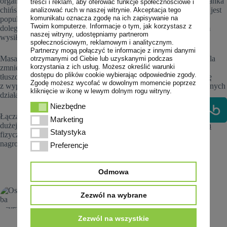
organizmu, pomaga w walce z przeziębieniem oraz infekcjami. Bańka
treści i reklam, aby oferować funkcje społecznościowe i
chińska znajduje zastosowanie w wielu metoda leczniczych m.in. jest
analizować ruch w naszej witrynie. Akceptacja tego
komunikatu oznacza zgodę na ich zapisywanie na
popularna wśród osób borykających się z bólami kręgosłupa,
Twoim komputerze. Informacje o tym, jak korzystasz z
dolegliwościami mięśniowymi oraz zalecana jest po intensywnym
naszej witryny, udostępniamy partnerom
wysiłku fizycznym w celu przyspieszenia regeneracji.
społecznościowym, reklamowym i analitycznym.
Partnerzy mogą połączyć te informacje z innymi danymi
Masaż bańką chińską przeprowadzony w fachowy sposób pozwala
otrzymanymi od Ciebie lub uzyskanymi podczas
korzystania z ich usług. Możesz określić warunki
zmniejszyć obwód ud i pośladków, a także obniża poziom tkanki
dostępu do plików cookie wybierając odpowiednie zgody.
tłuszczowej. Metoda jest niedroga, nieskomplikowana, a wiąże się
Zgodę możesz wycofać w dowolnym momencie poprzez
z wypracowaniem bardzo dobrych efektów, bez żadnych inwazyjnych
kliknięcie w ikonę w lewym dolnym rogu witryny.
działań.
Niezbędne
Niezbędne
Łącząc
masaż na Kabatach
ze zbilansowaną dietą, spożywaniem
Marketing
Marketing
dużej ilości wody w ciągu dnia, a także odpowiednią aktywnością
Statystyka
Statystyka
fizyczną, można cieszyć się z ciała bez cellulitu i nadmiernie
nagromadzonej tkanki tłuszczowej.
Preferencje
Preferencje
Odmowa
Zezwól na wybrane
POPRZEDNI
NASTĘPNY
Zezwól na wszystkie