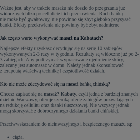
Ważne jest, aby w trakcie masażu nie doszło do przegrzania już
widocznych blizn po cellulicie i ich przekrwienia. Ruch bańką
nie może być gwałtowny, nie powinno się zbyt głęboko przysysać
bańki. Efekty przekrwienia nie powinny być zbyt nadmierne.
Jak często warto wykonywać
masaż na Kabatach?
Najlepsze efekty uzyskasz decydując się na serię 10 zabiegów
wykonywanych 2-3 razy w tygodniu. Rezultaty są widoczne już po 2-
3 zabiegach. Aby podtrzymać wypracowane ujędrnienie skóry,
zalecany jest automasaż w domu. Należy jednak skonsultować
z terapeutą właściwą technikę i częstotliwość działań.
Kto nie może zdecydować się na masaż bańką chińską?
Chcesz zapisać się na
masaż? Kabaty,
czyli jedna z bardziej znanych
dzielnic Warszawy, oferuje szeroką ofertę zabiegów pozwalających
na redukcję cellulitu oraz tkanki tłuszczowej. Nie wszyscy jednak
mogą skorzystać z dobroczynnego działania bańki chińskiej.
Przeciwwskazaniem do nieinwazyjnego i bezpiecznego masażu są:
ciąża,