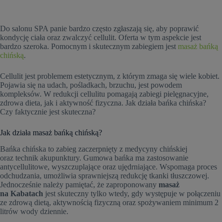
Do salonu SPA panie bardzo często zgłaszają się, aby poprawić
kondycję ciała oraz zwalczyć cellulit. Oferta w tym aspekcie jest
bardzo szeroka. Pomocnym i skutecznym zabiegiem jest
masaż bańką
chińską
.
Cellulit jest problemem estetycznym, z którym zmaga się wiele kobiet.
Pojawia się na udach, pośladkach, brzuchu, jest powodem
kompleksów. W redukcji cellulitu pomagają zabiegi pielęgnacyjne,
zdrowa dieta, jak i aktywność fizyczna. Jak działa bańka chińska?
Czy faktycznie jest skuteczna?
Jak działa masaż bańką chińską?
Bańka chińska to zabieg zaczerpnięty z medycyny chińskiej
oraz technik akupunktury. Gumowa bańka ma zastosowanie
antycellulitowe, wyszczuplające oraz ujędrniające. Wspomaga proces
odchudzania, umożliwia sprawniejszą redukcję tkanki tłuszczowej.
Jednocześnie należy pamiętać, że zaproponowany
masaż
na Kabatach
jest skuteczny tylko wtedy, gdy występuje w połączeniu
ze zdrową dietą, aktywnością fizyczną oraz spożywaniem minimum 2
litrów wody dziennie.