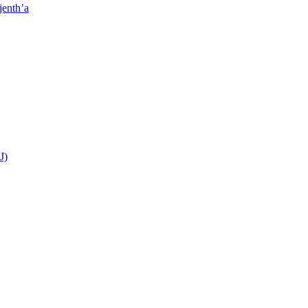
jenth’a
J)