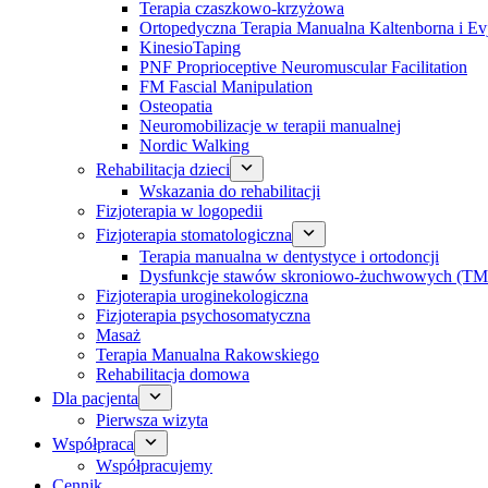
Terapia czaszkowo-krzyżowa
Ortopedyczna Terapia Manualna Kaltenborna i Ev
KinesioTaping
PNF Proprioceptive Neuromuscular Facilitation
FM Fascial Manipulation
Osteopatia
Neuromobilizacje w terapii manualnej
Nordic Walking
Rehabilitacja dzieci
Wskazania do rehabilitacji
Fizjoterapia w logopedii
Fizjoterapia stomatologiczna
Terapia manualna w dentystyce i ortodoncji
Dysfunkcje stawów skroniowo-żuchwowych (TM
Fizjoterapia uroginekologiczna
Fizjoterapia psychosomatyczna
Masaż
Terapia Manualna Rakowskiego
Rehabilitacja domowa
Dla pacjenta
Pierwsza wizyta
Współpraca
Współpracujemy
Cennik