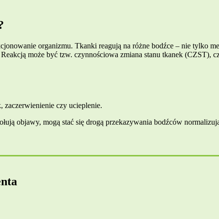
?
nkcjonowanie organizmu. Tkanki reagują na różne bodźce – nie tylko mec
eakcją może być tzw. czynnościowa zmiana stanu tkanek (CZST), czyli
 zaczerwienienie czy ucieplenie.
 wywołują objawy, mogą stać się drogą przekazywania bodźców normali
enta