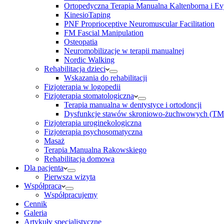
Ortopedyczna Terapia Manualna Kaltenborna i Ev
KinesioTaping
PNF Proprioceptive Neuromuscular Facilitation
FM Fascial Manipulation
Osteopatia
Neuromobilizacje w terapii manualnej
Nordic Walking
Rehabilitacja dzieci
Wskazania do rehabilitacji
Fizjoterapia w logopedii
Fizjoterapia stomatologiczna
Terapia manualna w dentystyce i ortodoncji
Dysfunkcje stawów skroniowo-żuchwowych (TM
Fizjoterapia uroginekologiczna
Fizjoterapia psychosomatyczna
Masaż
Terapia Manualna Rakowskiego
Rehabilitacja domowa
Dla pacjenta
Pierwsza wizyta
Współpraca
Współpracujemy
Cennik
Galeria
Artykuły specjalistyczne