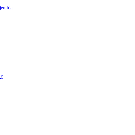
jenth’a
J)