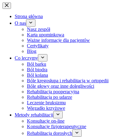
Przejdź
do
treści
Strona główna
O nas
Nasz zespół
Karta upominkowa
Ważne informacje dla pacjentów
Certyfikaty
Blog
Co leczymy
Ból barku
Ból biodra
Ból kolana
Bóle kręgosłupa i rehabilitacja w ortopedii
Bóle głowy oraz inne dolegliwości
Rehabilitacja pooperacyjna
Rehabilitacja po udarze
Leczenie bruksizmu
Więzadło krzyżowe
Metody rehabilitacji
Konsultacje on-line
Konsultacje fizjoterapeutyczne
Rehabilitacja dorosłych