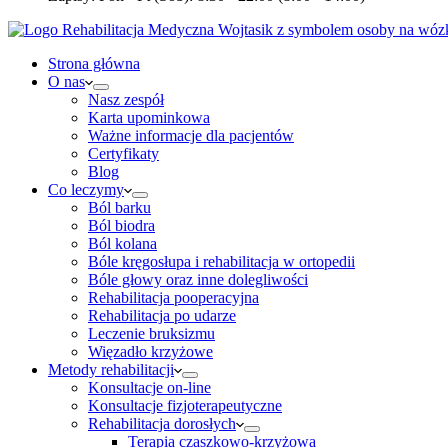
Strona główna
O nas
Nasz zespół
Karta upominkowa
Ważne informacje dla pacjentów
Certyfikaty
Blog
Co leczymy
Ból barku
Ból biodra
Ból kolana
Bóle kręgosłupa i rehabilitacja w ortopedii
Bóle głowy oraz inne dolegliwości
Rehabilitacja pooperacyjna
Rehabilitacja po udarze
Leczenie bruksizmu
Więzadło krzyżowe
Metody rehabilitacji
Konsultacje on-line
Konsultacje fizjoterapeutyczne
Rehabilitacja dorosłych
Terapia czaszkowo-krzyżowa