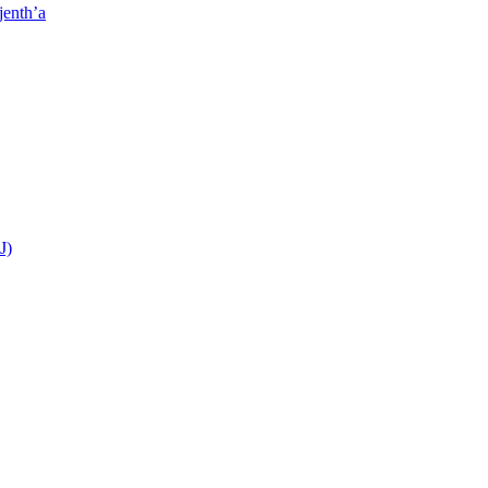
jenth’a
J)