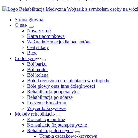
Strona główna
O nas
Nasz zespół
Karta upominkowa
Ważne informacje dla pacjentów
Certyfikaty
Blog
Co leczymy
Ból barku
Ból biodra
Ból kolana
Bóle kręgosłupa i rehabilitacja w ortopedii
Bóle głowy oraz inne dolegliwości
Rehabilitacja pooperacyjna
Rehabilitacja po udarze
Leczenie bruksizmu
Więzadło krzyżowe
Metody rehabilitacji
Konsultacje on-line
Konsultacje fizjoterapeutyczne
Rehabilitacja dorosłych
Terapia czaszkowo-krzyżowa