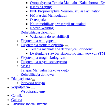
Ortopedyczna Terapia Manualna Kaltenborna i Ev
KinesioTaping
PNF Proprioceptive Neuromuscular Facilitation
FM Fascial Manipulation
Osteopatia
Neuromobilizacje w terapii manualnej
Nordic Walking
Rehabilitacja dzieci
Wskazania do rehabilitacji
Fizjoterapia w logopedii
Fizjoterapia stomatologiczna
Terapia manualna w dentystyce i ortodoncji
Dysfunkcje stawów skroniowo-żuchwowych (TM
Fizjoterapia uroginekologiczna
Fizjoterapia psychosomatyczna
Masaż
Terapia Manualna Rakowskiego
Rehabilitacja domowa
Dla pacjenta
Pierwsza wizyta
Współpraca
Współpracujemy
Cennik
Galeria
Artykuły specjalistyczne