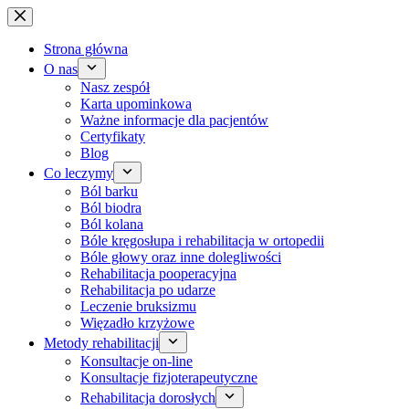
Przejdź
do
treści
Strona główna
O nas
Nasz zespół
Karta upominkowa
Ważne informacje dla pacjentów
Certyfikaty
Blog
Co leczymy
Ból barku
Ból biodra
Ból kolana
Bóle kręgosłupa i rehabilitacja w ortopedii
Bóle głowy oraz inne dolegliwości
Rehabilitacja pooperacyjna
Rehabilitacja po udarze
Leczenie bruksizmu
Więzadło krzyżowe
Metody rehabilitacji
Konsultacje on-line
Konsultacje fizjoterapeutyczne
Rehabilitacja dorosłych