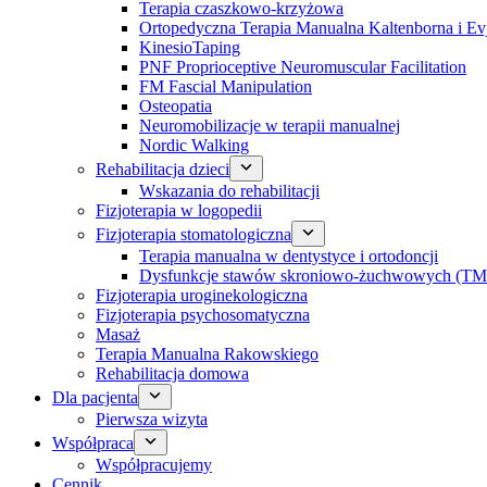
Terapia czaszkowo-krzyżowa
Ortopedyczna Terapia Manualna Kaltenborna i Ev
KinesioTaping
PNF Proprioceptive Neuromuscular Facilitation
FM Fascial Manipulation
Osteopatia
Neuromobilizacje w terapii manualnej
Nordic Walking
Rehabilitacja dzieci
Wskazania do rehabilitacji
Fizjoterapia w logopedii
Fizjoterapia stomatologiczna
Terapia manualna w dentystyce i ortodoncji
Dysfunkcje stawów skroniowo-żuchwowych (TM
Fizjoterapia uroginekologiczna
Fizjoterapia psychosomatyczna
Masaż
Terapia Manualna Rakowskiego
Rehabilitacja domowa
Dla pacjenta
Pierwsza wizyta
Współpraca
Współpracujemy
Cennik