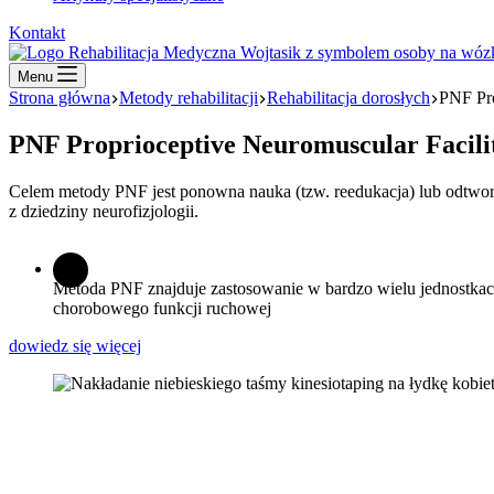
Kontakt
Menu
Strona główna
Metody rehabilitacji
Rehabilitacja dorosłych
PNF Pro
PNF Proprioceptive Neuromuscular Facili
Celem metody PNF jest ponowna nauka (tzw. reedukacja) lub odtworze
z dziedziny neurofizjologii.
Metoda PNF znajduje zastosowanie w bardzo wielu jednostkach
chorobowego funkcji ruchowej
dowiedz się więcej