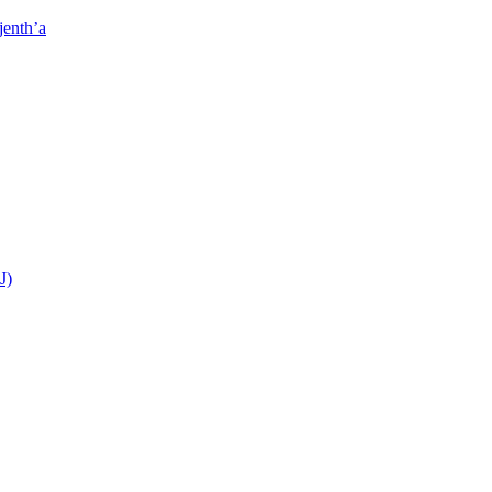
jenth’a
J)