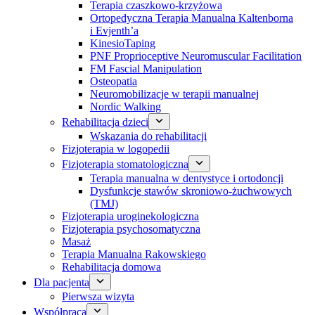
Terapia czaszkowo-krzyżowa
Ortopedyczna Terapia Manualna Kaltenborna
i Evjenth’a
KinesioTaping
PNF Proprioceptive Neuromuscular Facilitation
FM Fascial Manipulation
Osteopatia
Neuromobilizacje w terapii manualnej
Nordic Walking
Rehabilitacja dzieci
Wskazania do rehabilitacji
Fizjoterapia w logopedii
Fizjoterapia stomatologiczna
Terapia manualna w dentystyce i ortodoncji
Dysfunkcje stawów skroniowo-żuchwowych
(TMJ)
Fizjoterapia uroginekologiczna
Fizjoterapia psychosomatyczna
Masaż
Terapia Manualna Rakowskiego
Rehabilitacja domowa
Dla pacjenta
Pierwsza wizyta
Współpraca