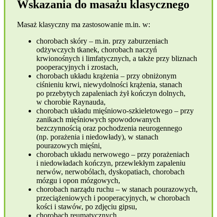
Wskazania do masażu klasycznego
Masaż klasyczny ma zastosowanie m.in. w:
chorobach skóry – m.in. przy zaburzeniach
odżywczych tkanek, chorobach naczyń
krwionośnych i limfatycznych, a także przy bliznach
pooperacyjnych i zrostach,
chorobach układu krążenia – przy obniżonym
ciśnieniu krwi, niewydolności krążenia, stanach
po przebytych zapaleniach żył kończyn dolnych,
w chorobie Raynauda,
chorobach układu mięśniowo-szkieletowego – przy
zanikach mięśniowych spowodowanych
bezczynnością oraz pochodzenia neurogennego
(np. porażenia i niedowłady), w stanach
pourazowych mięśni,
chorobach układu nerwowego – przy porażeniach
i niedowładach kończyn, przewlekłym zapaleniu
nerwów, nerwobólach, dyskopatiach, chorobach
mózgu i opon mózgowych,
chorobach narządu ruchu – w stanach pourazowych,
przeciążeniowych i pooperacyjnych, w chorobach
kości i stawów, po zdjęciu gipsu,
chorobach reumatycznych.