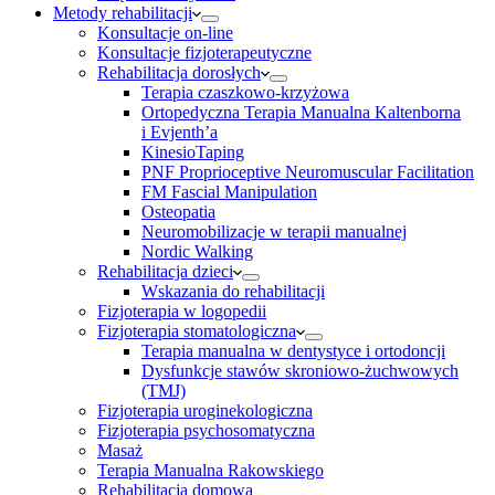
Metody rehabilitacji
Konsultacje on-line
Konsultacje fizjoterapeutyczne
Rehabilitacja dorosłych
Terapia czaszkowo-krzyżowa
Ortopedyczna Terapia Manualna Kaltenborna
i Evjenth’a
KinesioTaping
PNF Proprioceptive Neuromuscular Facilitation
FM Fascial Manipulation
Osteopatia
Neuromobilizacje w terapii manualnej
Nordic Walking
Rehabilitacja dzieci
Wskazania do rehabilitacji
Fizjoterapia w logopedii
Fizjoterapia stomatologiczna
Terapia manualna w dentystyce i ortodoncji
Dysfunkcje stawów skroniowo-żuchwowych
(TMJ)
Fizjoterapia uroginekologiczna
Fizjoterapia psychosomatyczna
Masaż
Terapia Manualna Rakowskiego
Rehabilitacja domowa