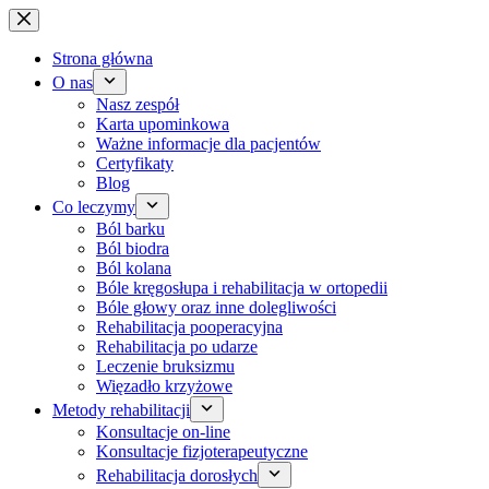
Przejdź
do
treści
Strona główna
O nas
Nasz zespół
Karta upominkowa
Ważne informacje dla pacjentów
Certyfikaty
Blog
Co leczymy
Ból barku
Ból biodra
Ból kolana
Bóle kręgosłupa i rehabilitacja w ortopedii
Bóle głowy oraz inne dolegliwości
Rehabilitacja pooperacyjna
Rehabilitacja po udarze
Leczenie bruksizmu
Więzadło krzyżowe
Metody rehabilitacji
Konsultacje on-line
Konsultacje fizjoterapeutyczne
Rehabilitacja dorosłych