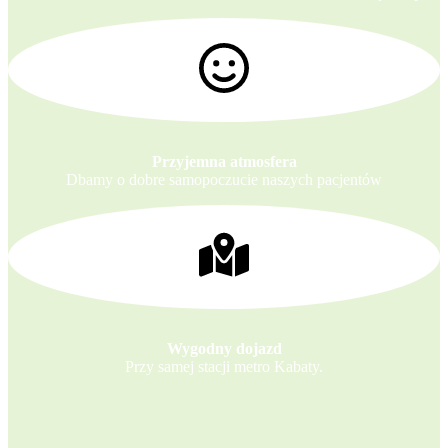
Przyjemna atmosfera
Dbamy o dobre samopoczucie naszych pacjentów
Wygodny dojazd
Przy samej stacji metro Kabaty.