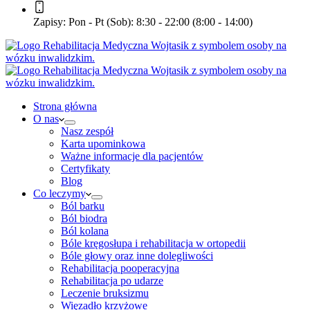
Zapisy:
Pon - Pt (Sob): 8:30 - 22:00 (8:00 - 14:00)
Strona główna
O nas
Nasz zespół
Karta upominkowa
Ważne informacje dla pacjentów
Certyfikaty
Blog
Co leczymy
Ból barku
Ból biodra
Ból kolana
Bóle kręgosłupa i rehabilitacja w ortopedii
Bóle głowy oraz inne dolegliwości
Rehabilitacja pooperacyjna
Rehabilitacja po udarze
Leczenie bruksizmu
Więzadło krzyżowe