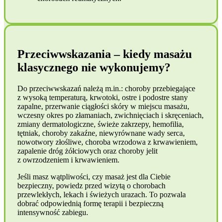
Przeciwwskazania – kiedy masażu
klasycznego nie wykonujemy?
Do przeciwwskazań należą m.in.: choroby przebiegające
z wysoką temperaturą, krwotoki, ostre i podostre stany
zapalne, przerwanie ciągłości skóry w miejscu masażu,
wczesny okres po złamaniach, zwichnięciach i skręceniach,
zmiany dermatologiczne, świeże zakrzepy, hemofilia,
tętniak, choroby zakaźne, niewyrównane wady serca,
nowotwory złośliwe, choroba wrzodowa z krwawieniem,
zapalenie dróg żółciowych oraz choroby jelit
z owrzodzeniem i krwawieniem.
Jeśli masz wątpliwości, czy masaż jest dla Ciebie
bezpieczny, powiedz przed wizytą o chorobach
przewlekłych, lekach i świeżych urazach. To pozwala
dobrać odpowiednią formę terapii i bezpieczną
intensywność zabiegu.