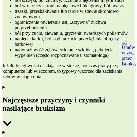
ból szczęki, ból żuchwy, uczucie zmęczenia mięśni żucia
ból w okolicy skroni, napięciowe bóle głowy, ból twarzy
trzaski, przeskakiwanie lub tarcie w stawie skroniowo-
żuchwowym
ograniczenie otwierania ust, „sztywna” żuchwa
po przebudzeniu
ból przy żuciu, ziewaniu, gryzieniu twardszych pokarmów
napięcie karku, ból szyi, uczucie przeciążenia obręczy
barkowej
nadwrażliwość zębów, ścieranie szkliwa, pęknięcia
wypełnień (często rozpoznawane u stomatologa)
Jeżeli dolegliwości nasilają się w stresie, podczas pracy przy
komputerze lub wieczorem, to typowy wzorzec dla zaciskania
zębów w ciągu dnia.
Najczęstsze przyczyny i czynniki
nasilające bruksizm