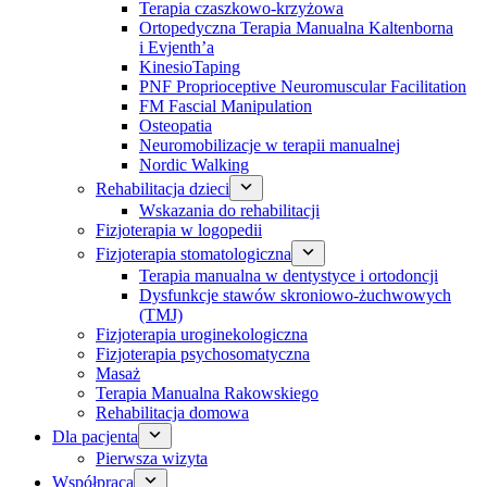
Terapia czaszkowo-krzyżowa
Ortopedyczna Terapia Manualna Kaltenborna
i Evjenth’a
KinesioTaping
PNF Proprioceptive Neuromuscular Facilitation
FM Fascial Manipulation
Osteopatia
Neuromobilizacje w terapii manualnej
Nordic Walking
Rehabilitacja dzieci
Wskazania do rehabilitacji
Fizjoterapia w logopedii
Fizjoterapia stomatologiczna
Terapia manualna w dentystyce i ortodoncji
Dysfunkcje stawów skroniowo-żuchwowych
(TMJ)
Fizjoterapia uroginekologiczna
Fizjoterapia psychosomatyczna
Masaż
Terapia Manualna Rakowskiego
Rehabilitacja domowa
Dla pacjenta
Pierwsza wizyta
Współpraca