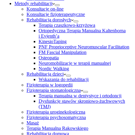
Metody rehabilitacji
Konsultacje on-line
Konsultacje fizjoterapeutyczne
Rehabilitacja dorosłych
Terapia czaszkowo-krzyżowa
Ortopedyczna Terapia Manualna Kaltenborna
i Evjenth’a
KinesioTaping
PNF Proprioceptive Neuromuscular Facilitation
FM Fascial Manipulation
Osteopatia
Neuromobilizacje w terapii manualnej
Nordic Walking
Rehabilitacja dzieci
Wskazania do rehabilitacji
Fizjoterapia w logopedii
Fizjoterapia stomatologiczna
Terapia manualna w dentystyce i ortodoncji
Dysfunkcje stawów skroniowo-żuchwowych
(TMJ)
Fizjoterapia uroginekologiczna
Fizjoterapia psychosomatyczna
Masaż
Terapia Manualna Rakowskiego
Rehabilitacja domowa