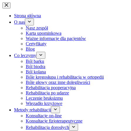
Przejdź
do
treści
Strona główna
O nas
Nasz zespół
Karta upominkowa
Ważne informacje dla pacjentów
Certyfikaty
Blog
Co leczymy
Ból barku
Ból biodra
Ból kolana
Bóle kręgosłupa i rehabilitacja w ortopedii
Bóle głowy oraz inne dolegliwości
Rehabilitacja pooperacyjna
Rehabilitacja po udarze
Leczenie bruksizmu
Więzadło krzyżowe
Metody rehabilitacji
Konsultacje on-line
Konsultacje fizjoterapeutyczne
Rehabilitacja dorosłych