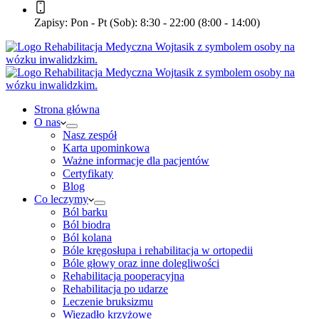
Zapisy:
Pon - Pt (Sob): 8:30 - 22:00 (8:00 - 14:00)
Strona główna
O nas
Nasz zespół
Karta upominkowa
Ważne informacje dla pacjentów
Certyfikaty
Blog
Co leczymy
Ból barku
Ból biodra
Ból kolana
Bóle kręgosłupa i rehabilitacja w ortopedii
Bóle głowy oraz inne dolegliwości
Rehabilitacja pooperacyjna
Rehabilitacja po udarze
Leczenie bruksizmu
Więzadło krzyżowe