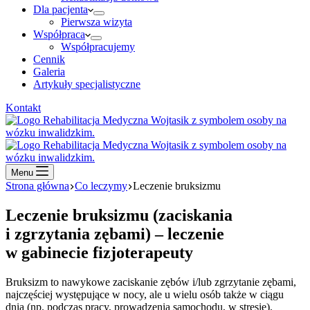
Dla pacjenta
Pierwsza wizyta
Współpraca
Współpracujemy
Cennik
Galeria
Artykuły specjalistyczne
Kontakt
Menu
Strona główna
Co leczymy
Leczenie bruksizmu
Leczenie bruksizmu (zaciskania
i zgrzytania zębami) – leczenie
w gabinecie fizjoterapeuty
Bruksizm to nawykowe zaciskanie zębów i/lub zgrzytanie zębami,
najczęściej występujące w nocy, ale u wielu osób także w ciągu
dnia (np. podczas pracy, prowadzenia samochodu, w stresie).