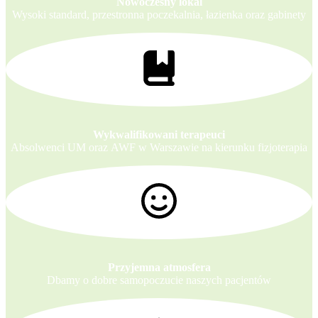
Nowoczesny lokal
Wysoki standard, przestronna poczekalnia, łazienka oraz gabinety
Wykwalifikowani terapeuci
Absolwenci UM oraz AWF w Warszawie na kierunku fizjoterapia
Przyjemna atmosfera
Dbamy o dobre samopoczucie naszych pacjentów