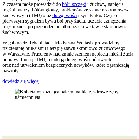
Z czasem może prowadzić do
bólu szczęki
i żuchwy, napięcia
mięśni twarzy, bólów głowy, problemów ze stawem skroniowo-
żuchwowym (TMJ) oraz
dolegliwości
szyi i karku. Często
pierwszym sygnałem bywa ból przy żuciu, uczucie „zmęczenia”
mięśni żucia po przebudzeniu albo trzaski w stawie skroniowo-
żuchwowym.
W gabinecie Rehabilitacja Medyczna Wojtasik prowadzimy
fizjoterapię bruksizmu i terapię stawu skroniowo-żuchwowego
w Warszawie. Pracujemy nad zmniejszeniem napięcia mięśni żucia,
poprawą funkcji TMJ, redukcją dolegliwości bólowych
oraz nad utrwaleniem bezpiecznych nawyków, które ograniczają
nawroty.
dowiedz się więcej