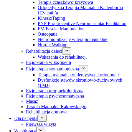
Terapia czaszkowo-krzyżowa
Ortopedyczna Terapia Manualna Kaltenborna
i Evjenth’a
KinesioTaping
PNF Proprioceptive Neuromuscular Facilitation
FM Fascial Manipulation
Osteopatia
Neuromobilizacje w terapii manualnej
Nordic Walking
Rehabilitacja dzieci
Wskazania do rehabilitacji
Fizjoterapia w logopedii
Fizjoterapia stomatologiczna
Terapia manualna w dentystyce i ortodoncji
Dysfunkcje stawów skroniowo-żuchwowych
(TMJ)
Fizjoterapia uroginekologiczna
Fizjoterapia psychosomatyczna
Masaż
Terapia Manualna Rakowskiego
Rehabilitacja domowa
Dla pacjenta
Pierwsza wizyta
Współpraca