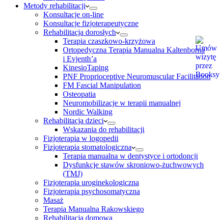
Metody rehabilitacji
Konsultacje on-line
Konsultacje fizjoterapeutyczne
Rehabilitacja dorosłych
Terapia czaszkowo-krzyżowa
Ortopedyczna Terapia Manualna Kaltenborna
i Evjenth’a
KinesioTaping
PNF Proprioceptive Neuromuscular Facilitation
FM Fascial Manipulation
Osteopatia
Neuromobilizacje w terapii manualnej
Nordic Walking
Rehabilitacja dzieci
Wskazania do rehabilitacji
Fizjoterapia w logopedii
Fizjoterapia stomatologiczna
Terapia manualna w dentystyce i ortodoncji
Dysfunkcje stawów skroniowo-żuchwowych
(TMJ)
Fizjoterapia uroginekologiczna
Fizjoterapia psychosomatyczna
Masaż
Terapia Manualna Rakowskiego
Rehabilitacja domowa