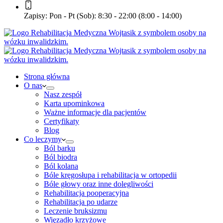
Zapisy:
Pon - Pt (Sob): 8:30 - 22:00 (8:00 - 14:00)
Strona główna
O nas
Nasz zespół
Karta upominkowa
Ważne informacje dla pacjentów
Certyfikaty
Blog
Co leczymy
Ból barku
Ból biodra
Ból kolana
Bóle kręgosłupa i rehabilitacja w ortopedii
Bóle głowy oraz inne dolegliwości
Rehabilitacja pooperacyjna
Rehabilitacja po udarze
Leczenie bruksizmu
Więzadło krzyżowe