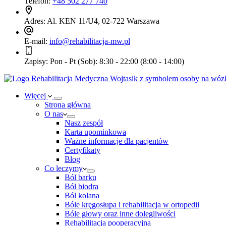
Telefon:
+48 502 277 740
Adres:
Al. KEN 11/U4, 02-722 Warszawa
E-mail:
info@rehabilitacja-mw.pl
Zapisy:
Pon - Pt (Sob): 8:30 - 22:00 (8:00 - 14:00)
Więcej
Strona główna
O nas
Nasz zespół
Karta upominkowa
Ważne informacje dla pacjentów
Certyfikaty
Blog
Co leczymy
Ból barku
Ból biodra
Ból kolana
Bóle kręgosłupa i rehabilitacja w ortopedii
Bóle głowy oraz inne dolegliwości
Rehabilitacja pooperacyjna