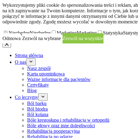
Wykorzystujemy pliki cookie do spersonalizowania treści i reklam, 
na ich zapisywanie na Twoim komputerze. Informacje o tym, jak kor
połączyć te informacje z innymi danymi otrzymanymi od Ciebie lub u
odpowiednie zgody. Zgodę możesz wycofać w dowolnym momencie p
Niezbędne
Niezbędne
Marketing
Marketing
Statystyka
Statyst
Odmowa
Zezwól na wybrane
Zezwól na wszystkie
Przejdź
do
treści
Strona główna
O nas
Nasz zespół
Karta upominkowa
Ważne informacje dla pacjentów
Certyfikaty
Blog
Co leczymy
Ból barku
Ból biodra
Ból kolana
Bóle kręgosłupa i rehabilitacja w ortopedii
Bóle głowy oraz inne dolegliwości
Rehabilitacja pooperacyjna
Rehabilitacja po udarze