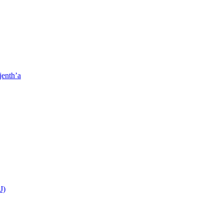
jenth’a
J)