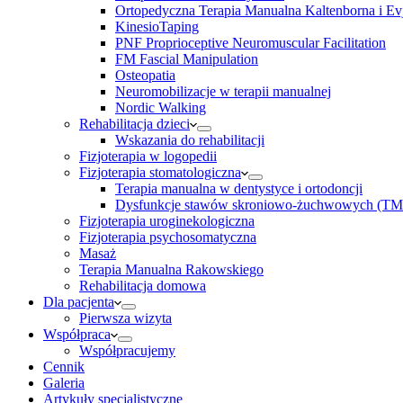
Ortopedyczna Terapia Manualna Kaltenborna i Ev
KinesioTaping
PNF Proprioceptive Neuromuscular Facilitation
FM Fascial Manipulation
Osteopatia
Neuromobilizacje w terapii manualnej
Nordic Walking
Rehabilitacja dzieci
Wskazania do rehabilitacji
Fizjoterapia w logopedii
Fizjoterapia stomatologiczna
Terapia manualna w dentystyce i ortodoncji
Dysfunkcje stawów skroniowo-żuchwowych (TM
Fizjoterapia uroginekologiczna
Fizjoterapia psychosomatyczna
Masaż
Terapia Manualna Rakowskiego
Rehabilitacja domowa
Dla pacjenta
Pierwsza wizyta
Współpraca
Współpracujemy
Cennik
Galeria
Artykuły specjalistyczne