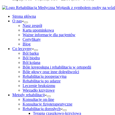
Strona główna
O nas
Nasz zespół
Karta upominkowa
Ważne informacje dla pacjentów
Certyfikaty
Blog
Co leczymy
Ból barku
Ból biodra
Ból kolana
Bóle kręgosłupa i rehabilitacja w ortopedii
Bóle głowy oraz inne dolegliwości
Rehabilitacja pooperacyjna
Rehabilitacja po udarze
Leczenie bruksizmu
Więzadło krzyżowe
Metody rehabilitacji
Konsultacje on-line
Konsultacje fizjoterapeutyczne
Rehabilitacja dorosłych
Terapia czaszkowo-krzyżowa