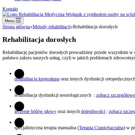
Kontakt
Menu
Strona główna
Metody rehabilitacji
Rehabilitacja dorosłych
Rehabilitacja dorosłych
Rehabilitację pacjentów dorosłych prowadzimy przede wszystkim w op
państwo zakres naszych usług, czyli w jakich problemach zdrowot
rehabilitacja kręgosłupa
oraz innych dysfunkcji ortopedycznyc
rehabilitacja dysfunkcji neurologicznych :
zobacz szczegółowe
leczenie bólów głowy
oraz innych
dolegliwości
:
zobacz szcze
specjalistyczna terapia manualna (
Terapia CranioSacralna
) w p