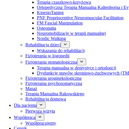
Terapia czaszkowo-krzyżowa
Ortopedyczna Terapia Manualna Kaltenborna i Ev
KinesioTaping
PNF Proprioceptive Neuromuscular Facilitation
FM Fascial Manipulation
Osteopatia
Neuromobilizacje w terapii manualnej
Nordic Walking
Rehabilitacja dzieci
Wskazania do rehabilitacji
Fizjoterapia w logopedii
Fizjoterapia stomatologiczna
Terapia manualna w dentystyce i ortodoncji
Dysfunkcje stawów skroniowo-żuchwowych (TM
Fizjoterapia uroginekologiczna
Fizjoterapia psychosomatyczna
Masaż
Terapia Manualna Rakowskiego
Rehabilitacja domowa
Dla pacjenta
Pierwsza wizyta
Współpraca
Współpracujemy
Cennik