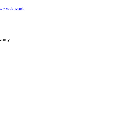
owe wskazania
szamy.