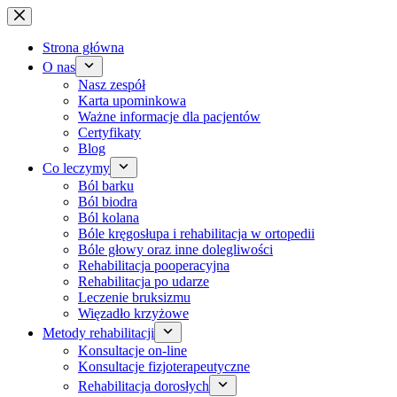
Przejdź
do
treści
Strona główna
O nas
Nasz zespół
Karta upominkowa
Ważne informacje dla pacjentów
Certyfikaty
Blog
Co leczymy
Ból barku
Ból biodra
Ból kolana
Bóle kręgosłupa i rehabilitacja w ortopedii
Bóle głowy oraz inne dolegliwości
Rehabilitacja pooperacyjna
Rehabilitacja po udarze
Leczenie bruksizmu
Więzadło krzyżowe
Metody rehabilitacji
Konsultacje on-line
Konsultacje fizjoterapeutyczne
Rehabilitacja dorosłych