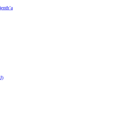
jenth’a
J)