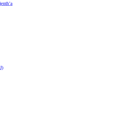
jenth’a
J)