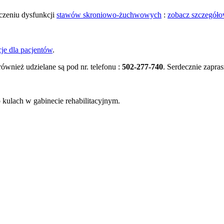
eczeniu dysfunkcji
stawów skroniowo-żuchwowych
:
zobacz szczegół
je dla pacjentów
.
ównież udzielane są pod nr. telefonu :
502-277-740
. Serdecznie zapra