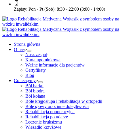
Zapisy:
Pon - Pt (Sob): 8:30 - 22:00 (8:00 - 14:00)
Strona główna
O nas
Nasz zespół
Karta upominkowa
Ważne informacje dla pacjentów
Certyfikaty
Blog
Co leczymy
Ból barku
Ból biodra
Ból kolana
Bóle kręgosłupa i rehabilitacja w ortopedii
Bóle głowy oraz inne dolegliwości
Rehabilitacja pooperacyjna
Rehabilitacja po udarze
Leczenie bruksizmu
Więzadło krzyżowe