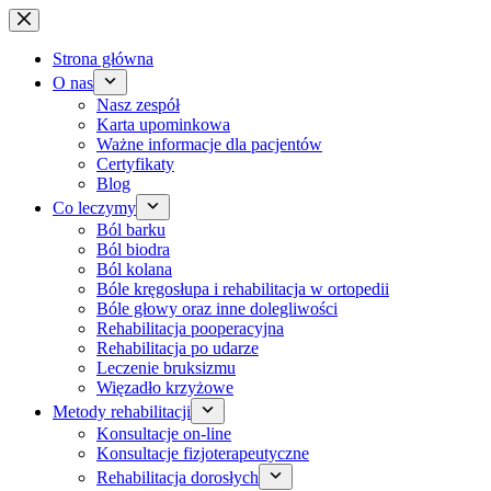
Przejdź
do
treści
Strona główna
O nas
Nasz zespół
Karta upominkowa
Ważne informacje dla pacjentów
Certyfikaty
Blog
Co leczymy
Ból barku
Ból biodra
Ból kolana
Bóle kręgosłupa i rehabilitacja w ortopedii
Bóle głowy oraz inne dolegliwości
Rehabilitacja pooperacyjna
Rehabilitacja po udarze
Leczenie bruksizmu
Więzadło krzyżowe
Metody rehabilitacji
Konsultacje on-line
Konsultacje fizjoterapeutyczne
Rehabilitacja dorosłych