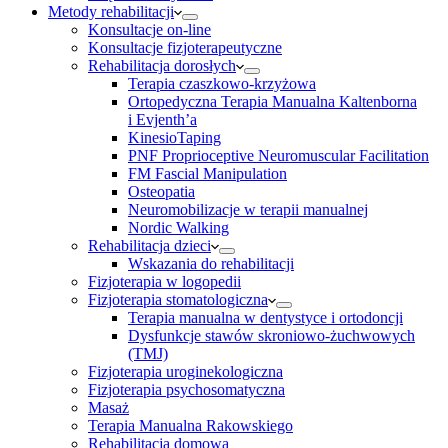
Metody rehabilitacji
Konsultacje on-line
Konsultacje fizjoterapeutyczne
Rehabilitacja dorosłych
Terapia czaszkowo-krzyżowa
Ortopedyczna Terapia Manualna Kaltenborna
i Evjenth’a
KinesioTaping
PNF Proprioceptive Neuromuscular Facilitation
FM Fascial Manipulation
Osteopatia
Neuromobilizacje w terapii manualnej
Nordic Walking
Rehabilitacja dzieci
Wskazania do rehabilitacji
Fizjoterapia w logopedii
Fizjoterapia stomatologiczna
Terapia manualna w dentystyce i ortodoncji
Dysfunkcje stawów skroniowo-żuchwowych
(TMJ)
Fizjoterapia uroginekologiczna
Fizjoterapia psychosomatyczna
Masaż
Terapia Manualna Rakowskiego
Rehabilitacja domowa