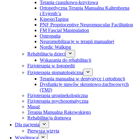
Terapia czaszkowo-krzyżowa
Ortopedyczna Terapia Manualna Kaltenborna
i Evjenth’a
KinesioTaping
PNF Proprioceptive Neuromuscular Facilitation
FM Fascial Manipulation
Osteopatia
Neuromobilizacje w terapii manualnej
Nordic Walking
Rehabilitacja dzieci
Wskazania do rehabilitacji
Fizjoterapia w logopedii
Fizjoterapia stomatologiczna
Terapia manualna w dentystyce i ortodoncji
Dysfunkcje stawów skroniowo-żuchwowych
(TMJ)
Fizjoterapia uroginekologiczna
Fizjoterapia psychosomatyczna
Masaż
Terapia Manualna Rakowskiego
Rehabilitacja domowa
Dla pacjenta
Pierwsza wizyta
Współpraca