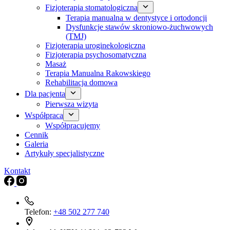
Fizjoterapia stomatologiczna
Terapia manualna w dentystyce i ortodoncji
Dysfunkcje stawów skroniowo-żuchwowych
(TMJ)
Fizjoterapia uroginekologiczna
Fizjoterapia psychosomatyczna
Masaż
Terapia Manualna Rakowskiego
Rehabilitacja domowa
Dla pacjenta
Pierwsza wizyta
Współpraca
Współpracujemy
Cennik
Galeria
Artykuły specjalistyczne
Kontakt
Telefon:
+48 502 277 740