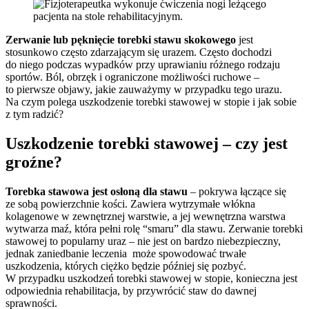
Zerwanie lub pęknięcie torebki stawu skokowego
jest
stosunkowo często zdarzającym się urazem. Często dochodzi
do niego podczas wypadków przy uprawianiu różnego rodzaju
sportów. Ból, obrzęk i ograniczone możliwości ruchowe –
to pierwsze objawy, jakie zauważymy w przypadku tego urazu.
Na czym polega uszkodzenie torebki stawowej w stopie i jak sobie
z tym radzić?
Uszkodzenie torebki stawowej – czy jest
groźne?
Torebka stawowa jest osłoną dla stawu
– pokrywa łączące się
ze sobą powierzchnie kości. Zawiera wytrzymałe włókna
kolagenowe w zewnętrznej warstwie, a jej wewnętrzna warstwa
wytwarza maź, która pełni rolę “smaru” dla stawu. Zerwanie torebki
stawowej to popularny uraz – nie jest on bardzo niebezpieczny,
jednak zaniedbanie leczenia może spowodować trwałe
uszkodzenia, których ciężko będzie później się pozbyć.
W przypadku uszkodzeń torebki stawowej w stopie, konieczna jest
odpowiednia rehabilitacja, by przywrócić staw do dawnej
sprawności.