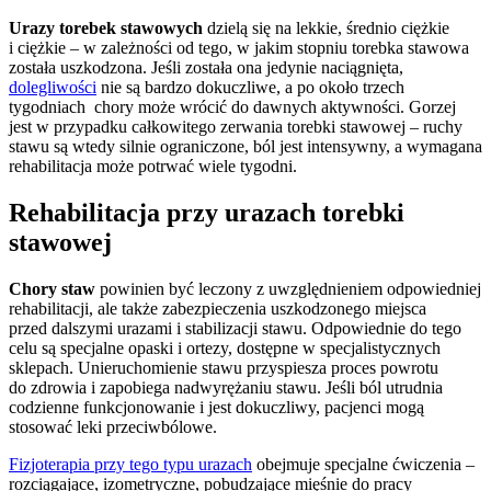
Urazy torebek stawowych
dzielą się na lekkie, średnio ciężkie
i ciężkie – w zależności od tego, w jakim stopniu torebka stawowa
została uszkodzona. Jeśli została ona jedynie naciągnięta,
dolegliwości
nie są bardzo dokuczliwe, a po około trzech
tygodniach chory może wrócić do dawnych aktywności. Gorzej
jest w przypadku całkowitego zerwania torebki stawowej – ruchy
stawu są wtedy silnie ograniczone, ból jest intensywny, a wymagana
rehabilitacja może potrwać wiele tygodni.
Rehabilitacja przy urazach torebki
stawowej
Chory staw
powinien być leczony z uwzględnieniem odpowiedniej
rehabilitacji, ale także zabezpieczenia uszkodzonego miejsca
przed dalszymi urazami i stabilizacji stawu. Odpowiednie do tego
celu są specjalne opaski i ortezy, dostępne w specjalistycznych
sklepach. Unieruchomienie stawu przyspiesza proces powrotu
do zdrowia i zapobiega nadwyrężaniu stawu. Jeśli ból utrudnia
codzienne funkcjonowanie i jest dokuczliwy, pacjenci mogą
stosować leki przeciwbólowe.
Fizjoterapia przy tego typu urazach
obejmuje specjalne ćwiczenia –
rozciągające, izometryczne, pobudzające mięśnie do pracy