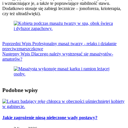
i wzmacniające je, a także te poprawiające stabilność stawu.
Dodatkowo stosuje się zabiegi lecznicze – jonoforeza, krioterapia,
czy też ultradźwięki).
Poprzedni
Wpis
Profesjonalny masaż twarzy - relaks i działanie
przeciwzmarszczkowe
Następny
Wpis
Dlaczego należy wystrzegać się masażystów-
amatorów?
Podobne wpisy
Jakie zagrożenie niosą nieleczone wady postawy?