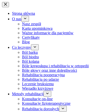
Przejdź
do
treści
Strona główna
O nas
Nasz zespół
Karta upominkowa
Ważne informacje dla pacjentów
Certyfikaty
Blog
Co leczymy
Ból barku
Ból biodra
Ból kolana
Bóle kręgosłupa i rehabilitacja w ortopedii
Bóle głowy oraz inne dolegliwości
Rehabilitacja pooperacyjna
Rehabilitacja po udarze
Leczenie bruksizmu
Więzadło krzyżowe
Metody rehabilitacji
Konsultacje on-line
Konsultacje fizjoterapeutyczne
Rehabilitacja dorosłych