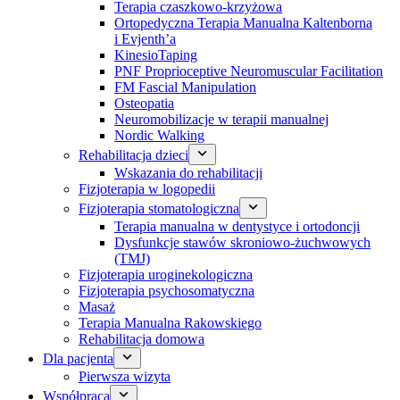
Terapia czaszkowo-krzyżowa
Ortopedyczna Terapia Manualna Kaltenborna
i Evjenth’a
KinesioTaping
PNF Proprioceptive Neuromuscular Facilitation
FM Fascial Manipulation
Osteopatia
Neuromobilizacje w terapii manualnej
Nordic Walking
Rehabilitacja dzieci
Wskazania do rehabilitacji
Fizjoterapia w logopedii
Fizjoterapia stomatologiczna
Terapia manualna w dentystyce i ortodoncji
Dysfunkcje stawów skroniowo-żuchwowych
(TMJ)
Fizjoterapia uroginekologiczna
Fizjoterapia psychosomatyczna
Masaż
Terapia Manualna Rakowskiego
Rehabilitacja domowa
Dla pacjenta
Pierwsza wizyta
Współpraca