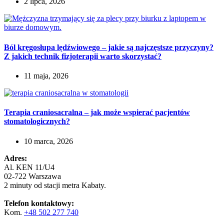
2 lipca, 2026
Ból kręgosłupa lędźwiowego – jakie są najczęstsze przyczyny?
Z jakich technik fizjoterapii warto skorzystać?
11 maja, 2026
Terapia craniosacralna – jak może wspierać pacjentów
stomatologicznych?
10 marca, 2026
Adres:
Al. KEN 11/U4
02-722 Warszawa
2 minuty od stacji metra Kabaty.
Telefon kontaktowy:
Kom.
+48 502 277 740