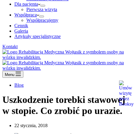
Dla pacjenta
Pierwsza wizyta
Współpraca
Współpracujemy
Cennik
Galeria
Artykuły specjalistyczne
Kontakt
Menu
Blog
Uszkodzenie torebki stawowej
w stopie. Co zrobić po urazie.
22 stycznia, 2018