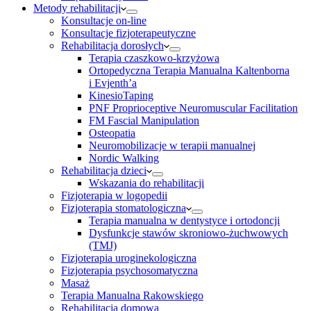
Metody rehabilitacji
Konsultacje on-line
Konsultacje fizjoterapeutyczne
Rehabilitacja dorosłych
Terapia czaszkowo-krzyżowa
Ortopedyczna Terapia Manualna Kaltenborna
i Evjenth’a
KinesioTaping
PNF Proprioceptive Neuromuscular Facilitation
FM Fascial Manipulation
Osteopatia
Neuromobilizacje w terapii manualnej
Nordic Walking
Rehabilitacja dzieci
Wskazania do rehabilitacji
Fizjoterapia w logopedii
Fizjoterapia stomatologiczna
Terapia manualna w dentystyce i ortodoncji
Dysfunkcje stawów skroniowo-żuchwowych
(TMJ)
Fizjoterapia uroginekologiczna
Fizjoterapia psychosomatyczna
Masaż
Terapia Manualna Rakowskiego
Rehabilitacja domowa