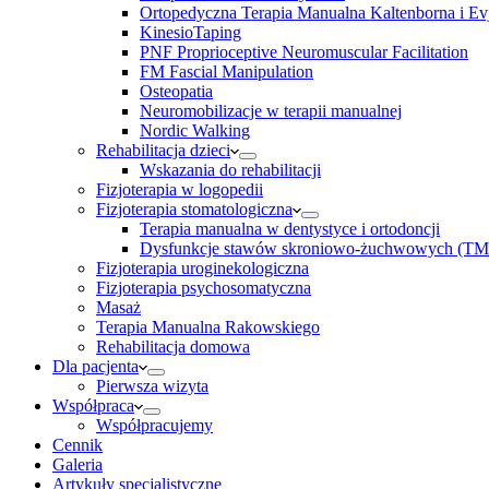
Ortopedyczna Terapia Manualna Kaltenborna i Ev
KinesioTaping
PNF Proprioceptive Neuromuscular Facilitation
FM Fascial Manipulation
Osteopatia
Neuromobilizacje w terapii manualnej
Nordic Walking
Rehabilitacja dzieci
Wskazania do rehabilitacji
Fizjoterapia w logopedii
Fizjoterapia stomatologiczna
Terapia manualna w dentystyce i ortodoncji
Dysfunkcje stawów skroniowo-żuchwowych (TM
Fizjoterapia uroginekologiczna
Fizjoterapia psychosomatyczna
Masaż
Terapia Manualna Rakowskiego
Rehabilitacja domowa
Dla pacjenta
Pierwsza wizyta
Współpraca
Współpracujemy
Cennik
Galeria
Artykuły specjalistyczne