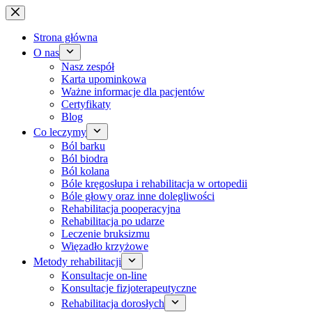
Przejdź
do
treści
Strona główna
O nas
Nasz zespół
Karta upominkowa
Ważne informacje dla pacjentów
Certyfikaty
Blog
Co leczymy
Ból barku
Ból biodra
Ból kolana
Bóle kręgosłupa i rehabilitacja w ortopedii
Bóle głowy oraz inne dolegliwości
Rehabilitacja pooperacyjna
Rehabilitacja po udarze
Leczenie bruksizmu
Więzadło krzyżowe
Metody rehabilitacji
Konsultacje on-line
Konsultacje fizjoterapeutyczne
Rehabilitacja dorosłych