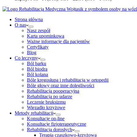
Strona główna
O nas
Nasz zespół
Karta upominkowa
Ważne informacje dla pacjentów
Certyfikaty
Blog
Co leczymy
Ból barku
Ból biodra
Ból kolana
Bóle kręgosłupa i rehabilitacja w ortopedii
Bóle głowy oraz inne dolegliwości
Rehabilitacja pooperacyjna
Rehabilitacja po udarze
Leczenie bruksizmu
Więzadło krzyżowe
Metody rehabilitacji
Konsultacje on-line
Konsultacje fizjoterapeutyczne
Rehabilitacja dorosłych
Terapia czaszkowo-krzyżowa