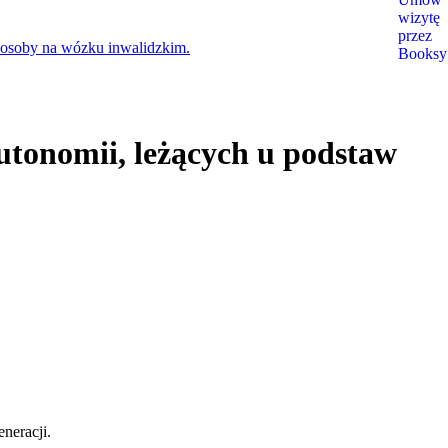
utonomii, leżących u podstaw
neracji.