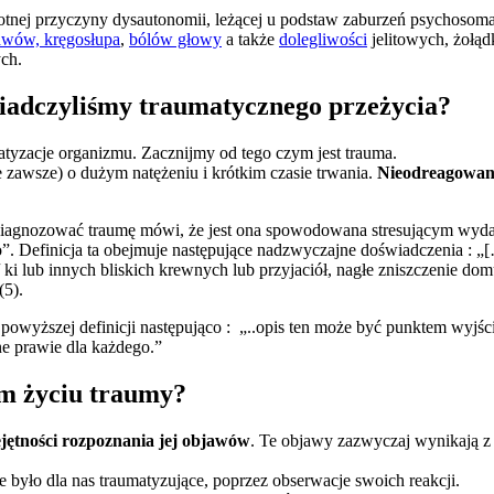
totnej przyczyny dysautonomii, leżącej u podstaw zaburzeń psychosoma
awów, kręgosłupa
,
bólów głowy
a także
dolegliwości
jelitowych, żołą
ch.
wiadczyliśmy traumatycznego przeżycia?
tyzacje organizmu. Zacznijmy od tego czym jest trauma.
e zawsze) o dużym natężeniu i krótkim czasie trwania.
Nieodreagowane
y zdiagnozować traumę mówi, że jest ona spowodowana stresującym wy
”. Definicja ta obejmuje następujące nadzwyczajne doświadczenia : „
 / ki lub innych bliskich krewnych lub przyjaciół, nagłe zniszczenie d
(5).
powyższej definicji następująco : „..opis ten może być punktem wyjścia
e prawie dla każdego.”
im życiu traumy?
jętności rozpoznania jej objawów
. Te objawy zazwyczaj wynikają z
było dla nas traumatyzujące, poprzez obserwacje swoich reakcji.