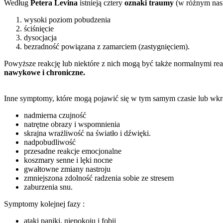
Według
Petera Levina
istnieją cztery
oznaki traumy
(w różnym nasi
wysoki poziom pobudzenia
ściśnięcie
dysocjacja
bezradność powiązana z zamarciem (zastygnięciem).
Powyższe reakcję lub niektóre z nich mogą być także normalnymi rea
nawykowe i chroniczne.
Inne symptomy, które mogą pojawić się w tym samym czasie lub wkrót
nadmierna czujność
natrętne obrazy i wspomnienia
skrajna wrażliwość na światło i dźwięki.
nadpobudliwość
przesadne reakcje emocjonalne
koszmary senne i lęki nocne
gwałtowne zmiany nastroju
zmniejszona zdolność radzenia sobie ze stresem
zaburzenia snu.
Symptomy kolejnej fazy :
ataki paniki, niepokoju i fobii