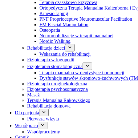
Terapia czaszkowo-krzyżowa
Ortopedyczna Terapia Manualna Kaltenborna i Ev
KinesioTaping
PNF Proprioceptive Neuromuscular Facilitation
FM Fascial Manipulation
Osteopatia
Neuromobilizacje w terapii manualnej
Nordic Walking
Rehabilitacja dzieci
Wskazania do rehabilitacji
Fizjoterapia w logopedii
Fizjoterapia stomatologiczna
Terapia manualna w dentystyce i ortodoncji
Dysfunkcje stawów skroniowo-żuchwowych (TM
Fizjoterapia uroginekologiczna
Fizjoterapia psychosomatyczna
Masaż
Terapia Manualna Rakowskiego
Rehabilitacja domowa
Dla pacjenta
Pierwsza wizyta
Współpraca
Współpracujemy
Cennik