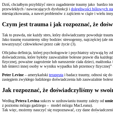
Dziś, chciałbym przybliżyć nieco zagadnienie traumy jako bardzo is
przewlekłych / nawracających dysfunkcji i
dolegliwości bólowych st
miesiączkowania, a nawet problemów z zajściem w ciąże i wielu inny
Czym jest trauma i jak rozpoznać, że doś
Tak to prawda, nie każdy stres, który doświadczamy powoduje trauma
Jako traumę rozumiemy silny bodziec stresogenny, najczęściej (ale ni
towarzyszyć człowiekowi przez całe życie (3).
Oficjalna definicja, której psychologowie i psychiatrzy używają b
doświadczenia, które byłoby zauważalnie bolesne prawie dla każdego
fizycznej, poważne zagrożenie lub naruszenie ciała dzieci, małżonka
lub śmierci innej osoby w wyniku wypadku lub przemocy fizycznej” 
Peter Levine
– amerykański
terapeuta
i badacz traumy, odnosi się do 
zasięgiem zwykłego ludzkiego doświadczenia lub zauważalnie bolesn
Jak rozpoznać, że doświadczyliśmy w swo
Według
Petera Levina
sukces w uzdrawianiu traumy zależy od
umie
z poziomu mózgu gadziego – model mózgu MacLeana).
Tak więc, możemy nauczyć się rozpoznawać, czy dane doświadczenie 