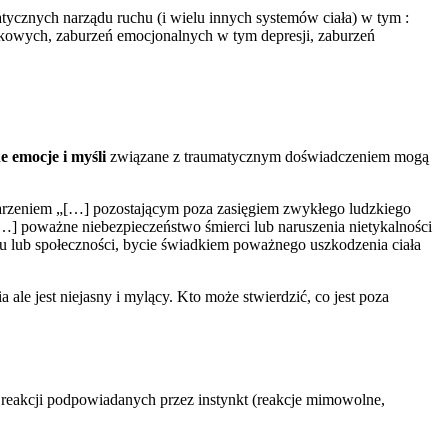
tycznych narządu ruchu (i wielu innych systemów ciała) w tym :
dkowych, zaburzeń emocjonalnych w tym depresji, zaburzeń
 emocje i myśli
związane z traumatycznym doświadczeniem mogą
darzeniem „[…] pozostającym poza zasięgiem zwykłego ludzkiego
[…] poważne niebezpieczeństwo śmierci lub naruszenia nietykalności
omu lub społeczności, bycie świadkiem poważnego uszkodzenia ciała
 ale jest niejasny i mylący. Kto może stwierdzić, co jest poza
 reakcji podpowiadanych przez instynkt (reakcje mimowolne,