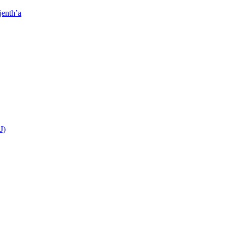
jenth’a
J)