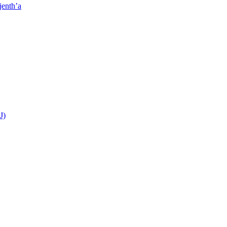
jenth’a
J)