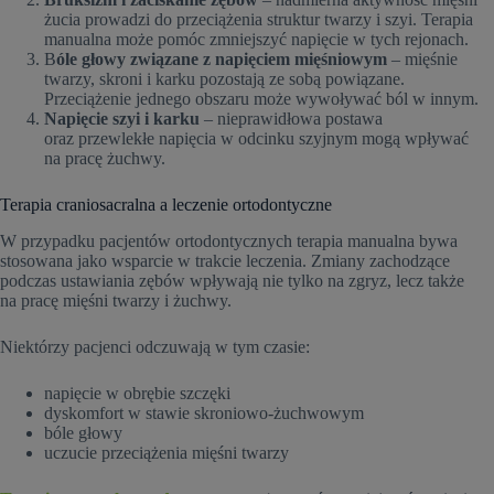
żucia prowadzi do przeciążenia struktur twarzy i szyi. Terapia
manualna może pomóc zmniejszyć napięcie w tych rejonach.
B
óle głowy związane z napięciem mięśniowym
– mięśnie
twarzy, skroni i karku pozostają ze sobą powiązane.
Przeciążenie jednego obszaru może wywoływać ból w innym.
Napięcie szyi i karku
– nieprawidłowa postawa
oraz przewlekłe napięcia w odcinku szyjnym mogą wpływać
na pracę żuchwy.
Terapia craniosacralna a leczenie ortodontyczne
W przypadku pacjentów ortodontycznych terapia manualna bywa
stosowana jako wsparcie w trakcie leczenia. Zmiany zachodzące
podczas ustawiania zębów wpływają nie tylko na zgryz, lecz także
na pracę mięśni twarzy i żuchwy.
Niektórzy pacjenci odczuwają w tym czasie:
napięcie w obrębie szczęki
dyskomfort w stawie skroniowo-żuchwowym
bóle głowy
uczucie przeciążenia mięśni twarzy