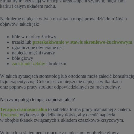
Struktury te pozostają w relacji z kręgosłupem szyjnym, mięśniami
karku i całym układem ruchu.
Nadmierne napięcia w tych obszarach mogą prowadzić do różnych
objawów, takich jak:
bóle w okolicy żuchwy
trzaski lub
przeskakiwanie w stawie skroniowo-żuchwowym
ograniczone otwieranie ust
napięcie mięśni twarzy
bóle głowy
zaciskanie zębów
i bruksizm
W takich sytuacjach stomatolog lub ortodonta może zalecić konsultację
fizjoterapeutyczną. Celem jest zmniejszenie napięcia w tkankach
oraz poprawa pracy struktur odpowiedzialnych za ruch żuchwy.
Na czym polega terapia craniosacralna?
Terapia craniosacralna
to subtelna forma pracy manualnej z ciałem.
Terapeuta
wykorzystuje delikatny dotyk, aby ocenić napięcia
w obrębie tkanek związanych z układem czaszkowo-krzyżowym.
W trakcie sesji terapeuta pracuje z napięciami w obrębie głowy,