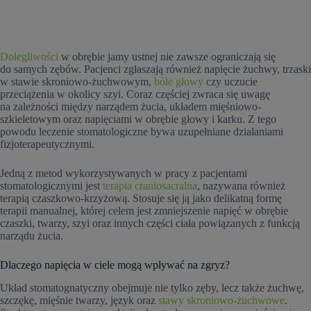
Dolegliwości
w obrębie jamy ustnej nie zawsze ograniczają się
do samych zębów. Pacjenci zgłaszają również napięcie żuchwy, trzaski
w stawie skroniowo-żuchwowym,
bóle głowy
czy uczucie
przeciążenia w okolicy szyi. Coraz częściej zwraca się uwagę
na zależności między narządem żucia, układem mięśniowo-
szkieletowym oraz napięciami w obrębie głowy i karku. Z tego
powodu leczenie stomatologiczne bywa uzupełniane działaniami
fizjoterapeutycznymi.
Jedną z metod wykorzystywanych w pracy z pacjentami
stomatologicznymi jest
terapia craniosacralna
, nazywana również
terapią czaszkowo-krzyżową. Stosuje się ją jako delikatną formę
terapii manualnej, której celem jest zmniejszenie napięć w obrębie
czaszki, twarzy, szyi oraz innych części ciała powiązanych z funkcją
narządu żucia.
Dlaczego napięcia w ciele mogą wpływać na zgryz?
Układ stomatognatyczny obejmuje nie tylko zęby, lecz także żuchwę,
szczękę, mięśnie twarzy, język oraz
stawy skroniowo-żuchwowe
.