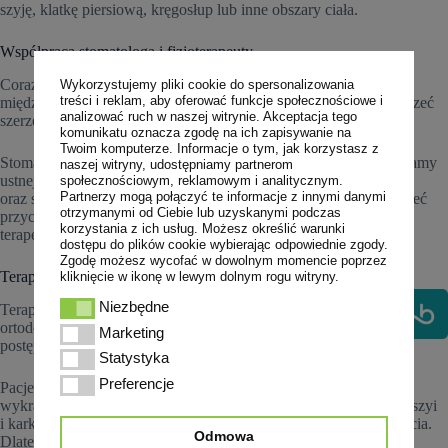
szyję, klatkę piersiową, kręgosłup lub inne obszary ciała.
Współpraca stomatologa i fizjoterapeuty
Coraz więcej specjalistów zwraca uwagę na potrzebę
współpracy
Wykorzystujemy pliki cookie do spersonalizowania
treści i reklam, aby oferować funkcje społecznościowe i
między stomatologią a fizjoterapią. Takie podejście pozwala spojrzeć
analizować ruch w naszej witrynie. Akceptacja tego
szerzej na dolegliwości pacjenta.
komunikatu oznacza zgodę na ich zapisywanie na
Twoim komputerze. Informacje o tym, jak korzystasz z
Stomatolog koncentruje się na leczeniu zębów, zgryzu i struktur jamy
naszej witryny, udostępniamy partnerom
ustnej. Fizjoterapeuta pracuje z napięciami mięśni,
powięzi
społecznościowym, reklamowym i analitycznym.
Partnerzy mogą połączyć te informacje z innymi danymi
oraz stawów. Połączenie tych działań może pomóc lepiej zrozumieć
otrzymanymi od Ciebie lub uzyskanymi podczas
przyczynę objawów i dobrać odpowiednie postępowanie
korzystania z ich usług. Możesz określić warunki
terapeutyczne.
dostępu do plików cookie wybierając odpowiednie zgody.
Zgodę możesz wycofać w dowolnym momencie poprzez
Terapia craniosacralna jako element opieki nad pacjentem
kliknięcie w ikonę w lewym dolnym rogu witryny.
Niezbędne
Niezbędne
Terapia craniosacralna nie zastępuje leczenia stomatologicznego ani
ortodontycznego. W wielu przypadkach stanowi jedynie uzupełnienie
Marketing
Marketing
postępowania terapeutycznego.
Statystyka
Statystyka
Preferencje
Preferencje
Pacjenci stomatologiczni coraz częściej zgłaszają objawy
wykraczające poza samą jamę ustną. Napięcia w obrębie twarzy, szyi
i karku mogą wpływać na komfort życia oraz funkcję narządu żucia.
Odmowa
Dlatego podejście uwzględniające pracę z całym ciałem bywa