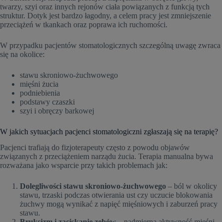
twarzy, szyi oraz innych rejonów ciała powiązanych z funkcją tych
struktur. Dotyk jest bardzo łagodny, a celem pracy jest zmniejszenie
przeciążeń w tkankach oraz poprawa ich ruchomości.
W przypadku pacjentów stomatologicznych szczególną uwagę zwraca
się na okolice:
stawu skroniowo-żuchwowego
mięśni żucia
podniebienia
podstawy czaszki
szyi i obręczy barkowej
W jakich sytuacjach pacjenci stomatologiczni zgłaszają się na terapię?
Pacjenci trafiają do fizjoterapeuty często z powodu objawów
związanych z przeciążeniem narządu żucia. Terapia manualna bywa
rozważana jako wsparcie przy takich problemach jak:
Dolegliwości stawu skroniowo-żuchwowego
– ból w okolicy
stawu, trzaski podczas otwierania ust czy uczucie blokowania
żuchwy mogą wynikać z napięć mięśniowych i zaburzeń pracy
stawu.
Bruksizm i zaciskanie zębów
– nadmierna aktywność mięśni