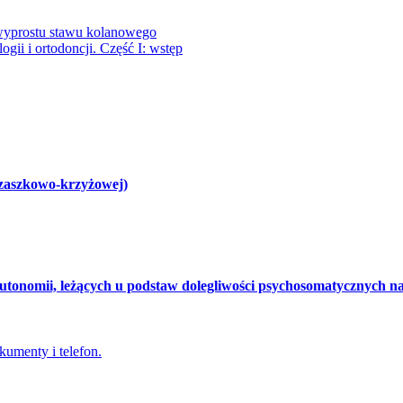
 wyprostu stawu kolanowego
gii i ortodoncji. Część I: wstęp
czaszkowo-krzyżowej)
autonomii, leżących u podstaw dolegliwości psychosomatycznych n