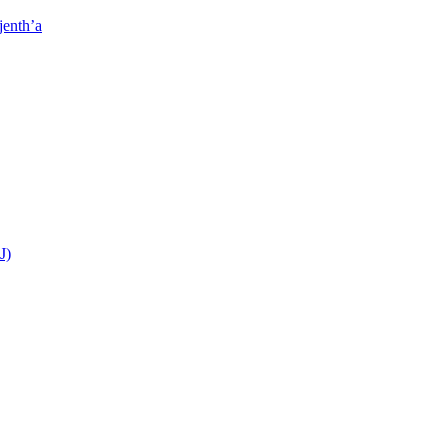
jenth’a
J)