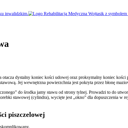
owa
 otacza dystalny koniec kości udowej oraz proksymalny koniec kości p
ń stawową. Jej wewnętrzna powierzchnia jest pokryta przez błonę maz
zonego” do środka jamy stawu od strony tylnej. Prowadzi to do utworz
rebki stawowej (cylindra), wycięte jest „okno” dla dopuszczenia w r
ci piszczelowej
ieskomplikowany.