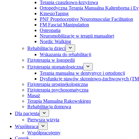
Terapia czaszkowo-krzyżowa
Ortopedyczna Terapia Manualna Kaltenborna i Ev
KinesioTaping
PNF Proprioceptive Neuromuscular Facilitation
FM Fascial Manipulation
Osteopatia
Neuromobilizacje w terapii manualnej
Nordic Walking
Rehabilitacja dzieci
Wskazania do rehabilitacji
Fizjoterapia w logopedii
Fizjoterapia stomatologiczna
Terapia manualna w dentystyce i ortodoncji
Dysfunkcje stawów skroniowo-żuchwowych (TM
Fizjoterapia uroginekologiczna
Fizjoterapia psychosomatyczna
Masaż
Terapia Manualna Rakowskiego
Rehabilitacja domowa
Dla pacjenta
Pierwsza wizyta
Współpraca
Współpracujemy
Cennik