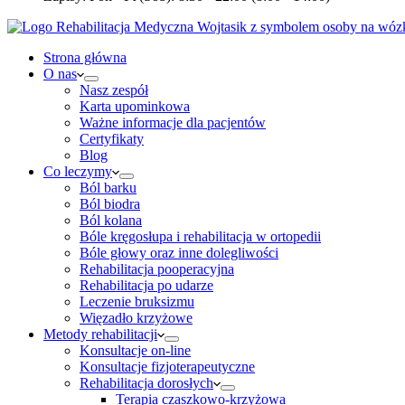
Strona główna
O nas
Nasz zespół
Karta upominkowa
Ważne informacje dla pacjentów
Certyfikaty
Blog
Co leczymy
Ból barku
Ból biodra
Ból kolana
Bóle kręgosłupa i rehabilitacja w ortopedii
Bóle głowy oraz inne dolegliwości
Rehabilitacja pooperacyjna
Rehabilitacja po udarze
Leczenie bruksizmu
Więzadło krzyżowe
Metody rehabilitacji
Konsultacje on-line
Konsultacje fizjoterapeutyczne
Rehabilitacja dorosłych
Terapia czaszkowo-krzyżowa