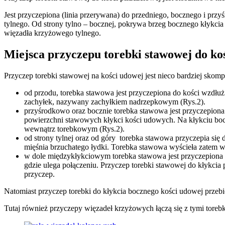
Jest przyczepiona (linia przerywana) do przedniego, bocznego i pr
tylnego. Od strony tylno – bocznej, pokrywa brzeg bocznego kłykci
więzadła krzyżowego tylnego.
Miejsca przyczepu torebki stawowej do ko
Przyczep torebki stawowej na kości udowej jest nieco bardziej skom
od przodu, torebka stawowa jest przyczepiona do kości wzdłu
zachyłek, nazywany zachyłkiem nadrzepkowym (Rys.2).
przyśrodkowo oraz bocznie torebka stawowa jest przyczepion
powierzchni stawowych kłykci kości udowych. Na kłykciu boc
wewnątrz torebkowym (Rys.2).
od strony tylnej oraz od góry torebka stawowa przyczepia si
mięśnia brzuchatego łydki. Torebka stawowa wyścieła zatem we
w dole międzykłykciowym torebka stawowa jest przyczepiona d
gdzie ulega połączeniu. Przyczep torebki stawowej do kłykci
przyczep.
Natomiast przyczep torebki do kłykcia bocznego kości udowej prze
Tutaj również przyczepy więzadeł krzyżowych łączą się z tymi toreb