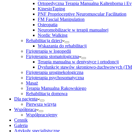
Ortopedyczna Terapia Manualna Kaltenborna i Ev
KinesioTaping
PNF Proprioceptive Neuromuscular Facilitation
FM Fascial Manipulation
Osteopatia
Neuromobilizacje w terapii manualnej
Nordic Walking
Rehabilitacja dzieci
Wskazania do rehabilitacji
Fizjoterapia w logopedii
Fizjoterapia stomatologiczna
Terapia manualna w dentystyce i ortodoncji
Dysfunkcje stawów skroniowo-żuchwowych (TM
Fizjoterapia uroginekologiczna
Fizjoterapia psychosomatyczna
Masaż
Terapia Manualna Rakowskiego
Rehabilitacja domowa
Dla pacjenta
Pierwsza wizyta
Współpraca
Współpracujemy
Cennik
Galeria
Artykuły specjalistyczne