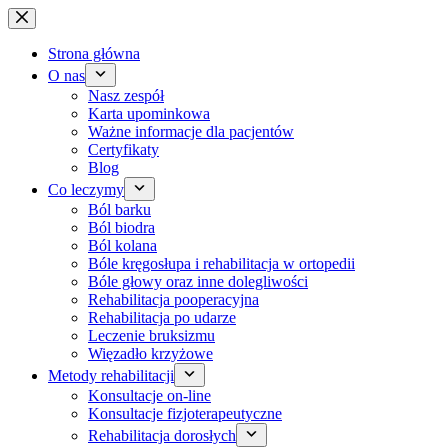
Przejdź
do
treści
Strona główna
O nas
Nasz zespół
Karta upominkowa
Ważne informacje dla pacjentów
Certyfikaty
Blog
Co leczymy
Ból barku
Ból biodra
Ból kolana
Bóle kręgosłupa i rehabilitacja w ortopedii
Bóle głowy oraz inne dolegliwości
Rehabilitacja pooperacyjna
Rehabilitacja po udarze
Leczenie bruksizmu
Więzadło krzyżowe
Metody rehabilitacji
Konsultacje on-line
Konsultacje fizjoterapeutyczne
Rehabilitacja dorosłych