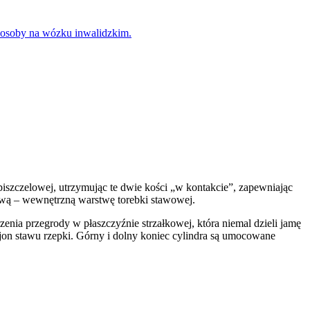
iszczelowej, utrzymując te dwie kości „w kontakcie”, zapewniając
iową – wewnętrzną warstwę torebki stawowej.
enia przegrody w płaszczyźnie strzałkowej, która niemal dzieli jamę
ejon stawu rzepki. Górny i dolny koniec cylindra są umocowane