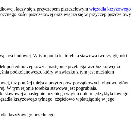
odkowej, łączy się z przyczepem piszczelowym
więzadła krzyżowego
bocznego kości piszczelowej oraz włącza się w przyczep piszczelowy
ową kości udowej. W tym punkcie, torebka stawowa tworzy głęboki
łek pośredniorzepkowy a następnie przebiega wzdłuż krawędzi
ęśnia podkolanowego, który w związku z tym jest mięśniem
 udowej, tuż poniżej miejsca przyczepów początkowych obydwu głów
ej. W tym rejonie torebka stawowa jest pogrubiała.
tki stawowej a następnie przebiega w głąb dołu międzykłykciowego
ęzadła krzyżowego tylnego, częściowo wplatając się w jego
zadła krzyżowego przedniego.