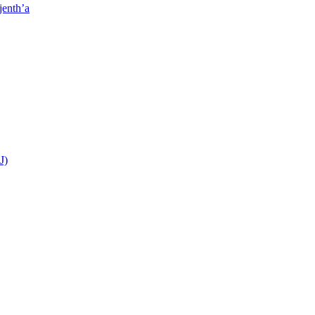
jenth’a
J)