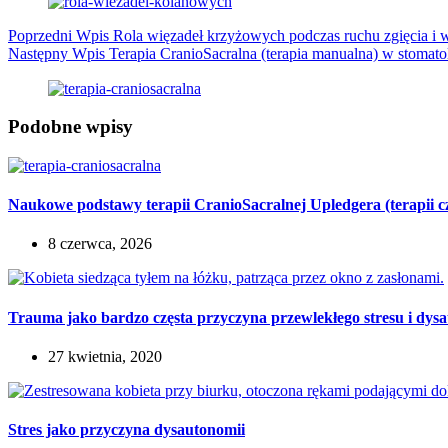
Poprzedni
Wpis
Rola więzadeł krzyżowych podczas ruchu zgięcia i
Następny
Wpis
Terapia CranioSacralna (terapia manualna) w stomatolo
Podobne wpisy
Naukowe podstawy terapii CranioSacralnej Upledgera (terapii 
8 czerwca, 2026
Trauma jako bardzo częsta przyczyna przewlekłego stresu i dys
27 kwietnia, 2020
Stres jako przyczyna dysautonomii