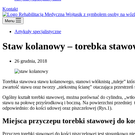
Kontakt
Menu
Artykuły specjalistyczne
Staw kolanowy – torebka staw
26 grudnia, 2018
Torebka stawowa stawu kolanowego, stanowi włóknistą „tuleje” która
zwartość stawu oraz tworzy „niekostną ścianę” otaczająca przestrze
Ogólny kształt torebki stawowej, można porównać do cylindra, „wtłoc
stawu na połowę przyśrodkową i boczną. Na powierzchni przedniej to
odpowiednio: do kości udowej oraz piszczelowej (Rys.1).
Miejsca przyczepu torebki stawowej do koś
Przyczep torebki stawowej do kości piszczelowej jest stosunkowo n