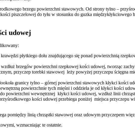
zyśrodkowego brzegu powierzchni stawowych. Od strony tylno – przyśr
a kości piszczelowej do tyłu w stosunku do guzka międzykłykciowego 
ści udowej
plikowany:
ż krawędzi płytkiego dołu znajdującego się ponad powierzchnią rzepk
a wzdłuż brzegów powierzchni rzepkowej kości udowej, tworząc zachy
znym, przyczep torebki stawowej leży powyżej przyczepu ścięgna mi
ę dookoła granicy tylno – górnej powierzchni stawowych kłykci kości
wnętrzną powierzchnie tych mięśni i oddziela je od kłykci kości udow
o powierzchni wewnętrznej kłykci kości udowej, wzdłuż linii chrząs
a przyśrodkowego kości udowej przebiega poniżej miejsca przyczepu wi
biega pomiędzy linią chrząstki stawowej oraz udowym przyczepem wię
kowymi, wzmacniając te ostatnie.