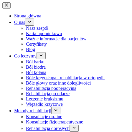
Przejdź
do
treści
Strona główna
O nas
Nasz zespół
Karta upominkowa
Ważne informacje dla pacjentów
Certyfikaty
Blog
Co leczymy
Ból barku
Ból biodra
Ból kolana
Bóle kręgosłupa i rehabilitacja w ortopedii
Bóle głowy oraz inne dolegliwości
Rehabilitacja pooperacyjna
Rehabilitacja po udarze
Leczenie bruksizmu
Więzadło krzyżowe
Metody rehabilitacji
Konsultacje on-line
Konsultacje fizjoterapeutyczne
Rehabilitacja dorosłych