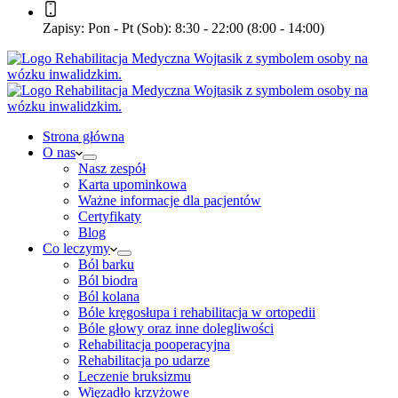
Zapisy:
Pon - Pt (Sob): 8:30 - 22:00 (8:00 - 14:00)
Strona główna
O nas
Nasz zespół
Karta upominkowa
Ważne informacje dla pacjentów
Certyfikaty
Blog
Co leczymy
Ból barku
Ból biodra
Ból kolana
Bóle kręgosłupa i rehabilitacja w ortopedii
Bóle głowy oraz inne dolegliwości
Rehabilitacja pooperacyjna
Rehabilitacja po udarze
Leczenie bruksizmu
Więzadło krzyżowe