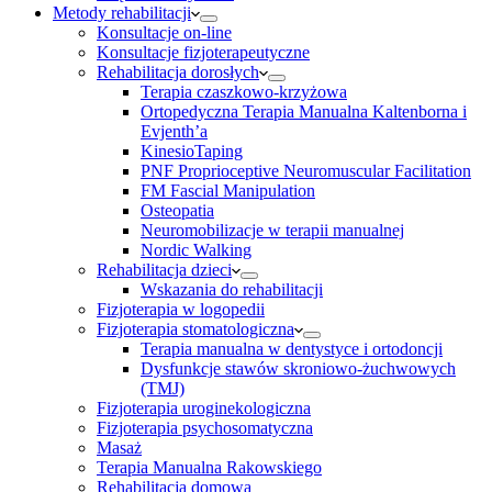
Metody rehabilitacji
Konsultacje on-line
Konsultacje fizjoterapeutyczne
Rehabilitacja dorosłych
Terapia czaszkowo-krzyżowa
Ortopedyczna Terapia Manualna Kaltenborna i
Evjenth’a
KinesioTaping
PNF Proprioceptive Neuromuscular Facilitation
FM Fascial Manipulation
Osteopatia
Neuromobilizacje w terapii manualnej
Nordic Walking
Rehabilitacja dzieci
Wskazania do rehabilitacji
Fizjoterapia w logopedii
Fizjoterapia stomatologiczna
Terapia manualna w dentystyce i ortodoncji
Dysfunkcje stawów skroniowo-żuchwowych
(TMJ)
Fizjoterapia uroginekologiczna
Fizjoterapia psychosomatyczna
Masaż
Terapia Manualna Rakowskiego
Rehabilitacja domowa