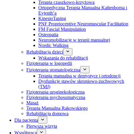
Terapia czaszkowo-krzyżowa
Ortopedyczna Terapia Manualna Kaltenborna i
Evjenth’a
KinesioTaping
PNF Proprioceptive Neuromuscular Facilitation
FM Fascial Manipulation
Osteopatia
Neuromobilizacje w terapii manualnej
Nordic Walking
Rehabilitacja dzieci
Wskazania do rehabilitacji
Fizjoterapia w logopedii
Fizjoterapia stomatologiczna
Terapia manualna w dentystyce i ortodoncji
Dysfunkcje stawów skroniowo-żuchwowych
(TMJ)
Fizjoterapia uroginekologiczna
Fizjoterapia psychosomatyczna
Masaż
Terapia Manualna Rakowskiego
Rehabilitacja domowa
Dla pacjenta
Pierwsza wizyta
Współpraca