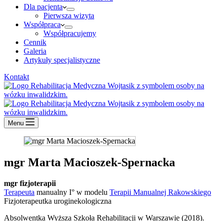
Dla pacjenta
Pierwsza wizyta
Współpraca
Współpracujemy
Cennik
Galeria
Artykuły specjalistyczne
Kontakt
Menu
mgr Marta Macioszek-Spernacka
mgr fizjoterapii
Terapeuta
manualny I° w modelu
Terapii Manualnej Rakowskiego
Fizjoterapeutka uroginekologiczna
Absolwentka Wyższa Szkoła Rehabilitacji w Warszawie (2018).