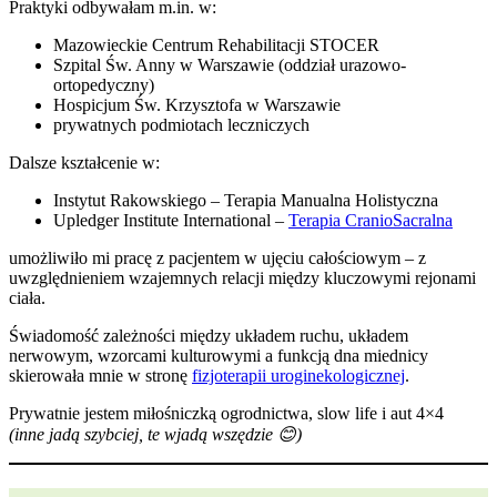
Praktyki odbywałam m.in. w:
Mazowieckie Centrum Rehabilitacji STOCER
Szpital Św. Anny w Warszawie (oddział urazowo-
ortopedyczny)
Hospicjum Św. Krzysztofa w Warszawie
prywatnych podmiotach leczniczych
Dalsze kształcenie w:
Instytut Rakowskiego – Terapia Manualna Holistyczna
Upledger Institute International –
Terapia CranioSacralna
umożliwiło mi pracę z pacjentem w ujęciu całościowym – z
uwzględnieniem wzajemnych relacji między kluczowymi rejonami
ciała.
Świadomość zależności między układem ruchu, układem
nerwowym, wzorcami kulturowymi a funkcją dna miednicy
skierowała mnie w stronę
fizjoterapii uroginekologicznej
.
Prywatnie jestem miłośniczką ogrodnictwa, slow life i aut 4×4
(inne jadą szybciej, te wjadą wszędzie 😊)