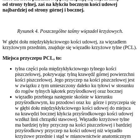
od strony tylnej, zaś na kłykciu bocznym kości udowej
najbardziej od strony górnej i bocznej.
Rysunek 4. Poszczególne taśmy więzadeł krzyżowych.
W głębi dołu międzykłykciowego kości udowej, za więzadłem
krzyżowym przednim, znajduje się więzadło krzyżowe tylne (PCL).
Miejsca przyczepu PCL, to:
tylna części pola międzykłykciowego tylnego kości
piszczelowej, pokrywając tylną krawędź górnej powierzchni
kości piszczelowej. Jego przyczep na kości piszczelowej jest
w związku z tym umieszczony daleko ku tyłowi w stosunku
do rogów tylnych łąkotek przyśrodkowej oraz bocznej
więzadło przebiega następnie skośnie w kierunku
przyśrodkowym, ku przodowi oraz ku górze i przyczepia się
w głębi dołu międzykłykciowego kości udowej do miejsca
na krawędzi bocznej kłykcia przyśrodkowego kości udowej
wzdłuż linii chrząstki stawowej. Więzadło krzyżowe tylne
ma bardziej tylny przyczep na kości piszczelowej i bardziej
przyśrodkowy przyczep na kości udowej niż więzadło
krzyżowe przednie i stąd w mianownictwie anatomicznym