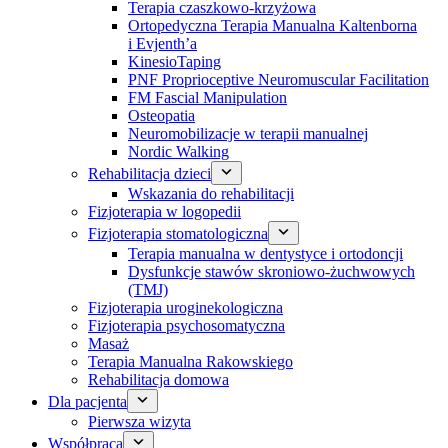
Terapia czaszkowo-krzyżowa
Ortopedyczna Terapia Manualna Kaltenborna
i Evjenth’a
KinesioTaping
PNF Proprioceptive Neuromuscular Facilitation
FM Fascial Manipulation
Osteopatia
Neuromobilizacje w terapii manualnej
Nordic Walking
Rehabilitacja dzieci
Wskazania do rehabilitacji
Fizjoterapia w logopedii
Fizjoterapia stomatologiczna
Terapia manualna w dentystyce i ortodoncji
Dysfunkcje stawów skroniowo-żuchwowych
(TMJ)
Fizjoterapia uroginekologiczna
Fizjoterapia psychosomatyczna
Masaż
Terapia Manualna Rakowskiego
Rehabilitacja domowa
Dla pacjenta
Pierwsza wizyta
Współpraca