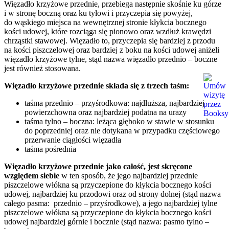
Więzadło krzyżowe przednie, przebiega następnie skośnie ku górze
i w stronę boczną oraz ku tyłowi i przyczepia się powyżej,
do wąskiego miejsca na wewnętrznej stronie kłykcia bocznego
kości udowej, które rozciąga się pionowo oraz wzdłuż krawędzi
chrząstki stawowej. Więzadło to, przyczepia się bardziej z przodu
na kości piszczelowej oraz bardziej z boku na kości udowej aniżeli
więzadło krzyżowe tylne, stąd nazwa więzadło przednio – boczne
jest również stosowana.
Więzadło krzyżowe przednie składa się z trzech taśm:
taśma przednio – przyśrodkowa: najdłuższa, najbardziej
powierzchowna oraz najbardziej podatna na urazy
taśma tylno – boczna: leżąca głęboko w stawie w stosunku
do poprzedniej oraz nie dotykana w przypadku częściowego
przerwanie ciągłości więzadła
taśma pośrednia
Więzadło krzyżowe przednie jako całość, jest skręcone
względem siebie
w ten sposób, że jego najbardziej przednie
piszczelowe włókna są przyczepione do kłykcia bocznego kości
udowej, najbardziej ku przodowi oraz od strony dolnej (stąd nazwa
całego pasma: przednio – przyśrodkowe), a jego najbardziej tylne
piszczelowe włókna są przyczepione do kłykcia bocznego kości
udowej najbardziej górnie i bocznie (stąd nazwa: pasmo tylno –