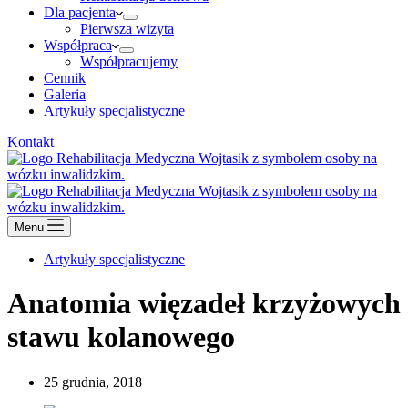
Dla pacjenta
Pierwsza wizyta
Współpraca
Współpracujemy
Cennik
Galeria
Artykuły specjalistyczne
Kontakt
Menu
Artykuły specjalistyczne
Anatomia więzadeł krzyżowych
stawu kolanowego
25 grudnia, 2018