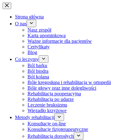
Przejdź
do
treści
Strona główna
O nas
Nasz zespół
Karta upominkowa
Ważne informacje dla pacjentów
Certyfikaty
Blog
Co leczymy
Ból barku
Ból biodra
Ból kolana
Bóle kręgosłupa i rehabilitacja w ortopedii
Bóle głowy oraz inne dolegliwości
Rehabilitacja pooperacyjna
Rehabilitacja po udarze
Leczenie bruksizmu
Więzadło krzyżowe
Metody rehabilitacji
Konsultacje on-line
Konsultacje fizjoterapeutyczne
Rehabilitacja dorosłych