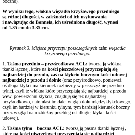
boczne).
W wyniku tego, włókna więzadła krzyżowego przedniego
są różnej długości, w zależności od ich usytuowania
i nawiązując do Bonnela, ich uśredniona długość, wynosi
od 1.85 cm do 3.35 cm.
Rysunek 3. Miejsca przyczepu poszczególnych taśm więzadła
krzyżowego przedniego.
1.
Taśma przednio – przyśrodkowa ACL:
tworzą ją włókna
tkanki łącznej, które na
kości piszczelowej przyczepiają się
najbardziej do przodu, zaś na kłykciu bocznym kości udowej
najbardziej z przodu i dolnie
(oraz przyśrodkowo, ponieważ
oś długa kłykci ma kierunek rozbieżny w płaszczyźnie przednio –
tylnej, czyli te włókna które przyczepiają się najbardziej z przodu
wew. powierzchni kłykcia, znajdują się też najbardziej
przyśrodkowo, natomiast im dalej w głąb dołu międzykłykciowego,
czyli im bardziej w kierunku tylnym, tym bardziej kierunek boczny
przez wzgląd na rozbieżny przebieg osi długiej kłykci kości
udowej).
2.
Taśma tylno – boczna ACL:
tworzą ją pasma tkanki łącznej ,
które
na kości piszczelowej przyczepiają się najbardziej