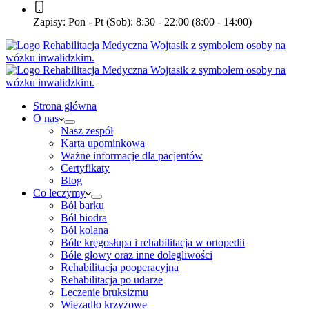
Zapisy:
Pon - Pt (Sob): 8:30 - 22:00 (8:00 - 14:00)
Strona główna
O nas
Nasz zespół
Karta upominkowa
Ważne informacje dla pacjentów
Certyfikaty
Blog
Co leczymy
Ból barku
Ból biodra
Ból kolana
Bóle kręgosłupa i rehabilitacja w ortopedii
Bóle głowy oraz inne dolegliwości
Rehabilitacja pooperacyjna
Rehabilitacja po udarze
Leczenie bruksizmu
Więzadło krzyżowe