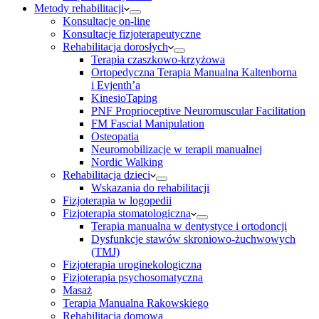
Metody rehabilitacji
Konsultacje on-line
Konsultacje fizjoterapeutyczne
Rehabilitacja dorosłych
Terapia czaszkowo-krzyżowa
Ortopedyczna Terapia Manualna Kaltenborna
i Evjenth’a
KinesioTaping
PNF Proprioceptive Neuromuscular Facilitation
FM Fascial Manipulation
Osteopatia
Neuromobilizacje w terapii manualnej
Nordic Walking
Rehabilitacja dzieci
Wskazania do rehabilitacji
Fizjoterapia w logopedii
Fizjoterapia stomatologiczna
Terapia manualna w dentystyce i ortodoncji
Dysfunkcje stawów skroniowo-żuchwowych
(TMJ)
Fizjoterapia uroginekologiczna
Fizjoterapia psychosomatyczna
Masaż
Terapia Manualna Rakowskiego
Rehabilitacja domowa