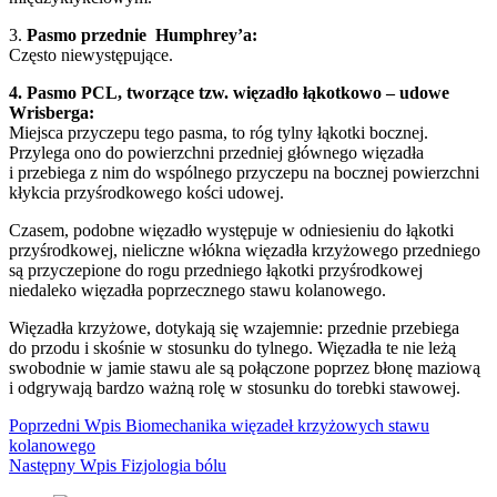
3.
Pasmo przednie Humphrey’a:
Często niewystępujące.
4. Pasmo PCL, tworzące tzw. więzadło łąkotkowo – udowe
Wrisberga:
Miejsca przyczepu tego pasma, to róg tylny łąkotki bocznej.
Przylega ono do powierzchni przedniej głównego więzadła
i przebiega z nim do wspólnego przyczepu na bocznej powierzchni
kłykcia przyśrodkowego kości udowej.
Czasem, podobne więzadło występuje w odniesieniu do łąkotki
przyśrodkowej, nieliczne włókna więzadła krzyżowego przedniego
są przyczepione do rogu przedniego łąkotki przyśrodkowej
niedaleko więzadła poprzecznego stawu kolanowego.
Więzadła krzyżowe, dotykają się wzajemnie: przednie przebiega
do przodu i skośnie w stosunku do tylnego. Więzadła te nie leżą
swobodnie w jamie stawu ale są połączone poprzez błonę maziową
i odgrywają bardzo ważną rolę w stosunku do torebki stawowej.
Poprzedni
Wpis
Biomechanika więzadeł krzyżowych stawu
kolanowego
Następny
Wpis
Fizjologia bólu