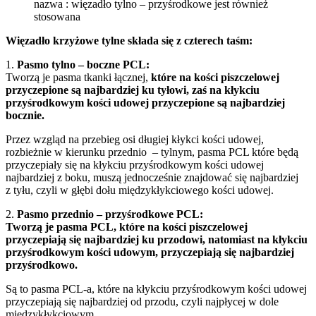
nazwa : więzadło tylno – przyśrodkowe jest również
stosowana
Więzadło krzyżowe tylne składa się z czterech taśm:
1.
Pasmo tylno – boczne PCL:
Tworzą je pasma tkanki łącznej,
które na kości piszczelowej
przyczepione są najbardziej ku tyłowi, zaś na kłykciu
przyśrodkowym kości udowej przyczepione są najbardziej
bocznie.
Przez wzgląd na przebieg osi długiej kłykci kości udowej,
rozbieżnie w kierunku przednio – tylnym, pasma PCL które będą
przyczepiały się na kłykciu przyśrodkowym kości udowej
najbardziej z boku, muszą jednocześnie znajdować się najbardziej
z tyłu, czyli w głębi dołu międzykłykciowego kości udowej.
2.
Pasmo przednio – przyśrodkowe PCL:
Tworzą je pasma PCL, które na kości piszczelowej
przyczepiają się najbardziej ku przodowi, natomiast na kłykciu
przyśrodkowym kości udowym, przyczepiają się najbardziej
przyśrodkowo.
Są to pasma PCL-a, które na kłykciu przyśrodkowym kości udowej
przyczepiają się najbardziej od przodu, czyli najpłycej w dole
międzykłykciowym.